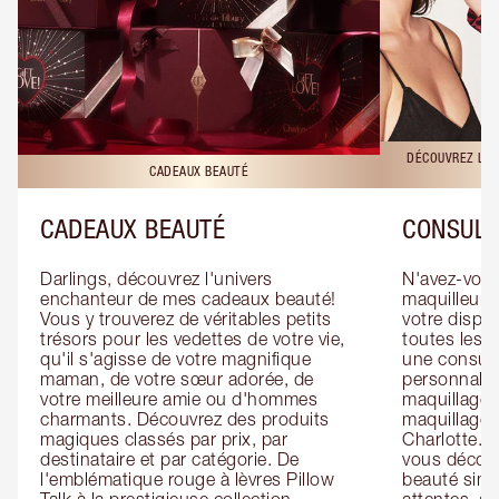
DÉCOUVREZ LES
CADEAUX BEAUTÉ
CADEAUX BEAUTÉ
CONSULT
Darlings, découvrez l'univers 
N'avez-vous 
enchanteur de mes cadeaux beauté! 
maquilleur o
Vous y trouverez de véritables petits 
votre dispos
trésors pour les vedettes de votre vie, 
toutes les f
qu'il s'agisse de votre magnifique 
une consulta
maman, de votre sœur adorée, de 
personnalis
votre meilleure amie ou d'hommes 
maquillage 
charmants. Découvrez des produits 
maquillage 
magiques classés par prix, par 
Charlotte. L
destinataire et par catégorie. De 
vous découv
l'emblématique rouge à lèvres Pillow 
beauté simp