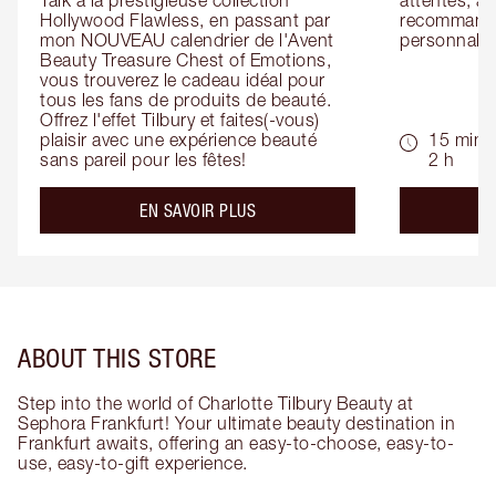
Talk à la prestigieuse collection 
attentes, ai
Hollywood Flawless, en passant par 
recommandat
mon NOUVEAU calendrier de l'Avent 
personnalis
Beauty Treasure Chest of Emotions, 
vous trouverez le cadeau idéal pour 
tous les fans de produits de beauté. 
Offrez l'effet Tilbury et faites(-vous) 
plaisir avec une expérience beauté 
15 min -
sans pareil pour les fêtes!
2 h
about the
EN SAVOIR PLUS
ABOUT THIS STORE
Step into the world of Charlotte Tilbury Beauty at
Sephora Frankfurt! Your ultimate beauty destination in
Frankfurt awaits, offering an easy-to-choose, easy-to-
use, easy-to-gift experience.