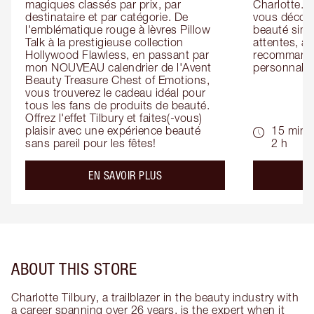
magiques classés par prix, par 
Charlotte. L
destinataire et par catégorie. De 
vous découv
l'emblématique rouge à lèvres Pillow 
beauté simp
Talk à la prestigieuse collection 
attentes, ai
Hollywood Flawless, en passant par 
recommandat
mon NOUVEAU calendrier de l'Avent 
personnalis
Beauty Treasure Chest of Emotions, 
vous trouverez le cadeau idéal pour 
tous les fans de produits de beauté. 
Offrez l'effet Tilbury et faites(-vous) 
plaisir avec une expérience beauté 
15 min -
sans pareil pour les fêtes!
2 h
about the
EN SAVOIR PLUS
ABOUT THIS STORE
Charlotte Tilbury, a trailblazer in the beauty industry with
a career spanning over 26 years, is the expert when it