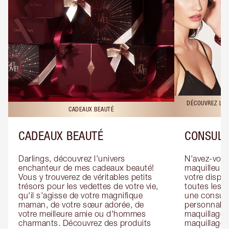
DÉCOUVREZ LES
CADEAUX BEAUTÉ
CADEAUX BEAUTÉ
CONSULT
Darlings, découvrez l'univers 
N'avez-vous 
enchanteur de mes cadeaux beauté! 
maquilleur o
Vous y trouverez de véritables petits 
votre dispos
trésors pour les vedettes de votre vie, 
toutes les f
qu'il s'agisse de votre magnifique 
une consulta
maman, de votre sœur adorée, de 
personnalis
votre meilleure amie ou d'hommes 
maquillage 
charmants. Découvrez des produits 
maquillage 