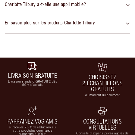
Charlotte Tilbury a-t-elle une appli mobile?
En savoir plus sur les produits Charlotte Tilbury
LIVRAISON GRATUITE
CHOISISSEZ
Livraison standard GRATUITE dès
2 ÉCHANTILLONS
59 € d'achats
GRATUITS
au moment du paiement
PARRAINEZ VOS AMIS
CONSULTATIONS
VIRTUELLES
et recevez 20 € de réduction sur
votre prochaine commande
Conseils d'experts privés auprès de
supérieure à 100 €