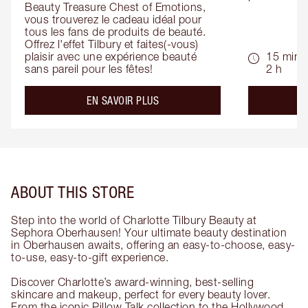
Beauty Treasure Chest of Emotions, 
vous trouverez le cadeau idéal pour 
tous les fans de produits de beauté. 
Offrez l'effet Tilbury et faites(-vous) 
plaisir avec une expérience beauté 
15 min -
sans pareil pour les fêtes!
2 h
about the
EN SAVOIR PLUS
ABOUT THIS STORE
Step into the world of Charlotte Tilbury Beauty at
Sephora Oberhausen! Your ultimate beauty destination
in Oberhausen awaits, offering an easy-to-choose, easy-
to-use, easy-to-gift experience.
Discover Charlotte’s award-winning, best-selling
skincare and makeup, perfect for every beauty lover.
From the iconic Pillow Talk collection to the Hollywood