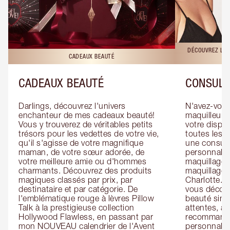
DÉCOUVREZ LES
CADEAUX BEAUTÉ
CADEAUX BEAUTÉ
CONSULT
Darlings, découvrez l'univers 
N'avez-vous 
enchanteur de mes cadeaux beauté! 
maquilleur o
Vous y trouverez de véritables petits 
votre dispos
trésors pour les vedettes de votre vie, 
toutes les f
qu'il s'agisse de votre magnifique 
une consulta
maman, de votre sœur adorée, de 
personnalis
votre meilleure amie ou d'hommes 
maquillage 
charmants. Découvrez des produits 
maquillage 
magiques classés par prix, par 
Charlotte. L
destinataire et par catégorie. De 
vous découv
l'emblématique rouge à lèvres Pillow 
beauté simp
Talk à la prestigieuse collection 
attentes, ai
Hollywood Flawless, en passant par 
recommandat
mon NOUVEAU calendrier de l'Avent 
personnalis