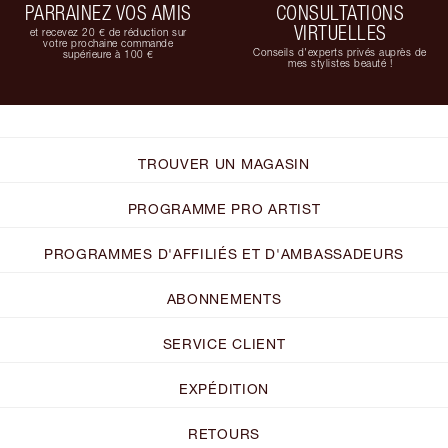
PARRAINEZ VOS AMIS
CONSULTATIONS
VIRTUELLES
et recevez 20 € de réduction sur
votre prochaine commande
Conseils d'experts privés auprès de
supérieure à 100 €
mes stylistes beauté !
TROUVER UN MAGASIN
PROGRAMME PRO ARTIST
PROGRAMMES D'AFFILIÉS ET D'AMBASSADEURS
ABONNEMENTS
SERVICE CLIENT
EXPÉDITION
RETOURS