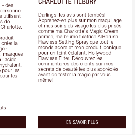
CHARLOTTE TILBURY
- des 
 personne 
Darlings, les avis sont tombés! 
 utilisant 
Apprenez-en plus sur mon maquillage 
s de 
et mes soins du visage les plus prisés, 
arlotte. 
comme ma Charlotte's Magic Cream 
primée, ma brume fixatrice AIRbrush 
oduit 
Flawless Setting Spray que tout le 
créer la 
monde adore et mon produit iconique 
e : 
pour un teint éclatant, Hollywood 
s, masques 
Flawless Filter. Découvrez les 
 l'acide 
commentaires des clients sur mes 
ydratant, 
secrets de beauté les plus appréciés 
pour les 
avant de tester la magie par vous-
our les 
même!
ats
bout the
about the
EN SAVOIR PLUS