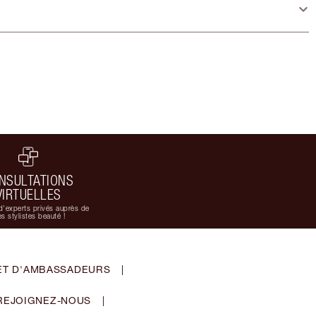
NSULTATIONS
VIRTUELLES
d'experts privés auprès de
s stylistes beauté !
ET D'AMBASSADEURS
|
REJOIGNEZ-NOUS
|