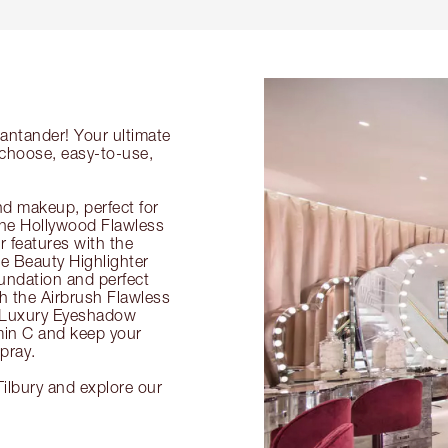
Santander! Your ultimate
-choose, easy-to-use,
nd makeup, perfect for
 the Hollywood Flawless
ur features with the
 Beauty Highlighter
undation and perfect
th the Airbrush Flawless
e Luxury Eyeshadow
amin C and keep your
pray.
Tilbury and explore our