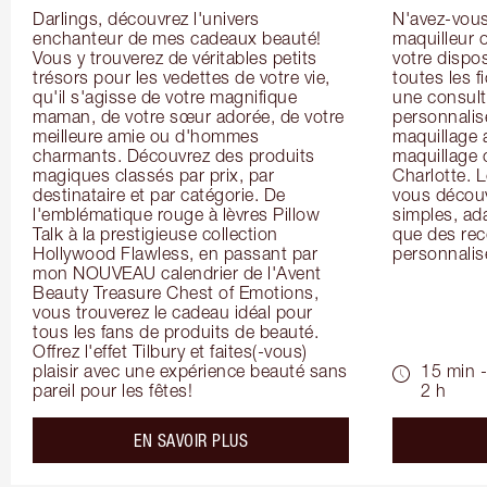
Darlings, découvrez l'univers 
N'avez-vous 
enchanteur de mes cadeaux beauté! 
maquilleur o
Vous y trouverez de véritables petits 
votre dispos
trésors pour les vedettes de votre vie, 
toutes les f
qu'il s'agisse de votre magnifique 
une consulta
maman, de votre sœur adorée, de votre 
personnalis
meilleure amie ou d'hommes 
maquillage 
charmants. Découvrez des produits 
maquillage 
magiques classés par prix, par 
Charlotte. L
destinataire et par catégorie. De 
vous découv
l'emblématique rouge à lèvres Pillow 
simples, ada
Talk à la prestigieuse collection 
que des rec
Hollywood Flawless, en passant par 
personnalis
mon NOUVEAU calendrier de l'Avent 
Beauty Treasure Chest of Emotions, 
vous trouverez le cadeau idéal pour 
tous les fans de produits de beauté. 
Offrez l'effet Tilbury et faites(-vous) 
plaisir avec une expérience beauté sans 
15 min -
pareil pour les fêtes!
2 h
about the
EN SAVOIR PLUS