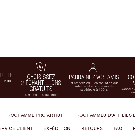
TUITE
CHOISISSEZ
PARRAINEZ VOS AMIS
CO
UITE dès
2 ÉCHANTILLONS
et recevez 20 € de réduction sur
votre prochaine commande
GRATUITS
Conseils 
supérieure à 100 €
me
au moment du paiement
PROGRAMME PRO ARTIST
|
PROGRAMMES D'AFFILIÉS 
ERVICE CLIENT
|
EXPÉDITION
|
RETOURS
|
FAQ
|