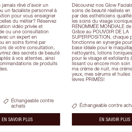
jamais rêvé d'avoir un 
Découvrez nos Glow Facials 
u un facialiste personnel à 
soins de beauté réalisés en
ition pour vous enseigner 
par des esthéticiens qualifiés
icelles du métier? Réservez 
les soins du visage iconique
tion vidéo privée et 
RENOMMÉE MONDIALE de Ch
ée ou une consultation 
Grâce au POUVOIR DE LA 
avec un expert en 
SUPERPOSITION, chaque pr
ou en soins formé par 
fonctionne en synergie pour 
ors de votre consultation, 
base idéale pour le maquillag
rirez des secrets de beauté 
nettoyants, lotions tonique
ptés à vos attentes, ainsi 
pour le visage et exfoliants à
ommandations de produits 
lissant ou encore mon soin h
ées.
ma crème de nuit, ma crème 
yeux, mes sérums et huiles p
lèvres PRIMÉS!
Échangeable contre
Échangeable contre ach
achats
about the
a
EN SAVOIR PLUS
EN SAVOIR PLUS