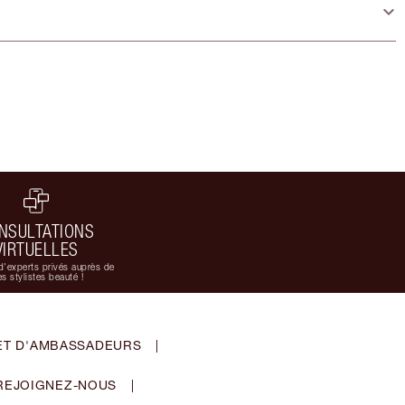
NSULTATIONS
VIRTUELLES
d'experts privés auprès de
s stylistes beauté !
ET D'AMBASSADEURS
|
REJOIGNEZ-NOUS
|