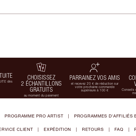
TUITE
CHOISISSEZ
PARRAINEZ VOS AMIS
CO
UITE dès
2 ÉCHANTILLONS
et recevez 20 € de réduction sur
votre prochaine commande
GRATUITS
Conseils 
supérieure à 100 €
me
au moment du paiement
PROGRAMME PRO ARTIST
|
PROGRAMMES D'AFFILIÉS 
ERVICE CLIENT
|
EXPÉDITION
|
RETOURS
|
FAQ
|