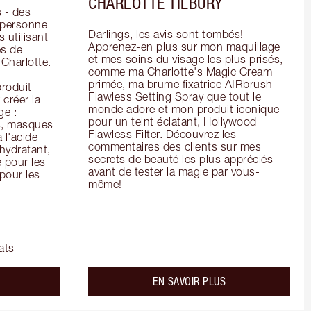
CHARLOTTE TILBURY
- des 
 personne 
Darlings, les avis sont tombés! 
 utilisant 
Apprenez-en plus sur mon maquillage 
s de 
et mes soins du visage les plus prisés, 
arlotte. 
comme ma Charlotte's Magic Cream 
primée, ma brume fixatrice AIRbrush 
oduit 
Flawless Setting Spray que tout le 
créer la 
monde adore et mon produit iconique 
e : 
pour un teint éclatant, Hollywood 
s, masques 
Flawless Filter. Découvrez les 
 l'acide 
commentaires des clients sur mes 
ydratant, 
secrets de beauté les plus appréciés 
pour les 
avant de tester la magie par vous-
our les 
même!
ats
bout the
about the
EN SAVOIR PLUS