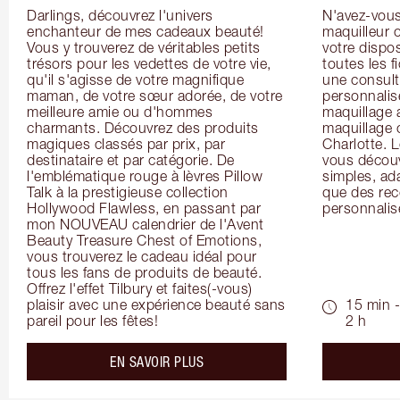
Darlings, découvrez l'univers 
N'avez-vous 
enchanteur de mes cadeaux beauté! 
maquilleur o
Vous y trouverez de véritables petits 
votre dispos
trésors pour les vedettes de votre vie, 
toutes les f
qu'il s'agisse de votre magnifique 
une consulta
maman, de votre sœur adorée, de votre 
personnalis
meilleure amie ou d'hommes 
maquillage 
charmants. Découvrez des produits 
maquillage 
magiques classés par prix, par 
Charlotte. L
destinataire et par catégorie. De 
vous découv
l'emblématique rouge à lèvres Pillow 
simples, ada
Talk à la prestigieuse collection 
que des rec
Hollywood Flawless, en passant par 
personnalis
mon NOUVEAU calendrier de l'Avent 
Beauty Treasure Chest of Emotions, 
vous trouverez le cadeau idéal pour 
tous les fans de produits de beauté. 
Offrez l'effet Tilbury et faites(-vous) 
plaisir avec une expérience beauté sans 
15 min -
pareil pour les fêtes!
2 h
about the
EN SAVOIR PLUS