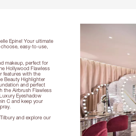
elle Epine! Your ultimate
o-choose, easy-to-use,
nd makeup, perfect for
 the Hollywood Flawless
ur features with the
 Beauty Highlighter
undation and perfect
th the Airbrush Flawless
e Luxury Eyeshadow
amin C and keep your
pray.
 Tilbury and explore our