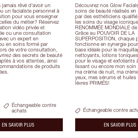
jamais rêvé d'avoir un 
Découvrez nos Glow Facials 
u un facialiste personnel à 
soins de beauté réalisés en
ition pour vous enseigner 
par des esthéticiens qualifiés
icelles du métier? Réservez 
les soins du visage iconique
tion vidéo privée et 
RENOMMÉE MONDIALE de Ch
ée ou une consultation 
Grâce au POUVOIR DE LA 
avec un expert en 
SUPERPOSITION, chaque pr
ou en soins formé par 
fonctionne en synergie pour 
ors de votre consultation, 
base idéale pour le maquillag
rirez des secrets de beauté 
nettoyants, lotions tonique
ptés à vos attentes, ainsi 
pour le visage et exfoliants à
ommandations de produits 
lissant ou encore mon soin h
ées.
ma crème de nuit, ma crème 
yeux, mes sérums et huiles p
lèvres PRIMÉS!
Échangeable contre
Échangeable contre ach
achats
about the
a
EN SAVOIR PLUS
EN SAVOIR PLUS