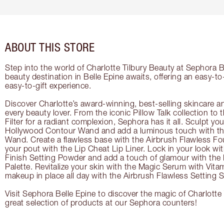
ABOUT THIS STORE
Step into the world of Charlotte Tilbury Beauty at Sephora B
beauty destination in Belle Epine awaits, offering an easy-t
easy-to-gift experience.
Discover Charlotte’s award-winning, best-selling skincare a
every beauty lover. From the iconic Pillow Talk collection to
Filter for a radiant complexion, Sephora has it all. Sculpt yo
Hollywood Contour Wand and add a luminous touch with the
Wand. Create a flawless base with the Airbrush Flawless Fo
your pout with the Lip Cheat Lip Liner. Lock in your look wi
Finish Setting Powder and add a touch of glamour with th
Palette. Revitalize your skin with the Magic Serum with Vit
makeup in place all day with the Airbrush Flawless Setting S
Visit Sephora Belle Epine to discover the magic of Charlotte
great selection of products at our Sephora counters!