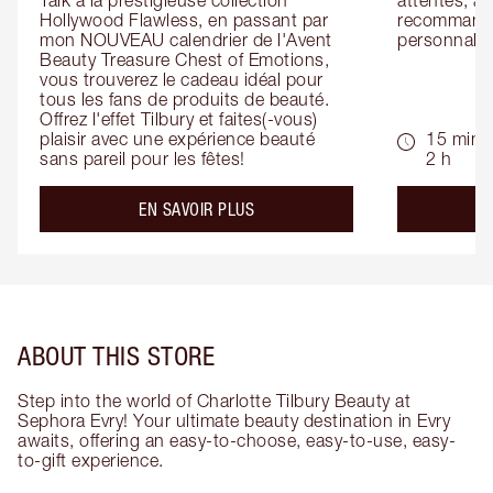
Talk à la prestigieuse collection 
attentes, ai
Hollywood Flawless, en passant par 
recommandat
mon NOUVEAU calendrier de l'Avent 
personnalis
Beauty Treasure Chest of Emotions, 
vous trouverez le cadeau idéal pour 
tous les fans de produits de beauté. 
Offrez l'effet Tilbury et faites(-vous) 
plaisir avec une expérience beauté 
15 min -
sans pareil pour les fêtes!
2 h
about the
EN SAVOIR PLUS
ABOUT THIS STORE
Step into the world of Charlotte Tilbury Beauty at
Sephora Evry! Your ultimate beauty destination in Evry
awaits, offering an easy-to-choose, easy-to-use, easy-
to-gift experience.