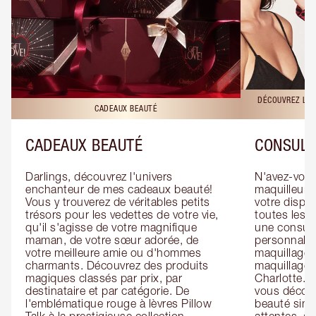
DÉCOUVREZ LES
CADEAUX BEAUTÉ
CADEAUX BEAUTÉ
CONSULT
Darlings, découvrez l'univers 
N'avez-vous 
enchanteur de mes cadeaux beauté! 
maquilleur o
Vous y trouverez de véritables petits 
votre dispos
trésors pour les vedettes de votre vie, 
toutes les f
qu'il s'agisse de votre magnifique 
une consulta
maman, de votre sœur adorée, de 
personnalis
votre meilleure amie ou d'hommes 
maquillage 
charmants. Découvrez des produits 
maquillage 
magiques classés par prix, par 
Charlotte. L
destinataire et par catégorie. De 
vous découv
l'emblématique rouge à lèvres Pillow 
beauté simp