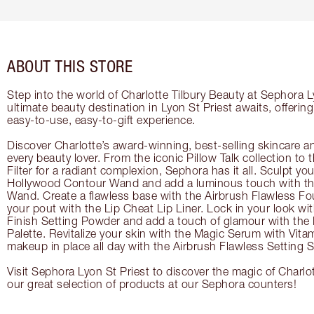
ABOUT THIS STORE
Step into the world of Charlotte Tilbury Beauty at Sephora L
ultimate beauty destination in Lyon St Priest awaits, offeri
easy-to-use, easy-to-gift experience.
Discover Charlotte’s award-winning, best-selling skincare a
every beauty lover. From the iconic Pillow Talk collection to
Filter for a radiant complexion, Sephora has it all. Sculpt yo
Hollywood Contour Wand and add a luminous touch with the
Wand. Create a flawless base with the Airbrush Flawless Fo
your pout with the Lip Cheat Lip Liner. Lock in your look wi
Finish Setting Powder and add a touch of glamour with th
Palette. Revitalize your skin with the Magic Serum with Vit
makeup in place all day with the Airbrush Flawless Setting S
Visit Sephora Lyon St Priest to discover the magic of Charlo
our great selection of products at our Sephora counters!