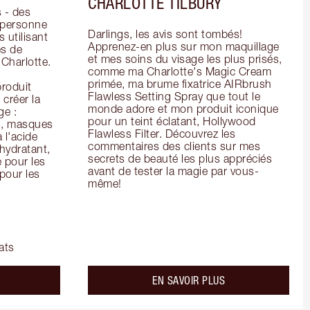
CHARLOTTE TILBURY
- des 
 personne 
Darlings, les avis sont tombés! 
 utilisant 
Apprenez-en plus sur mon maquillage 
s de 
et mes soins du visage les plus prisés, 
arlotte. 
comme ma Charlotte's Magic Cream 
primée, ma brume fixatrice AIRbrush 
oduit 
Flawless Setting Spray que tout le 
créer la 
monde adore et mon produit iconique 
e : 
pour un teint éclatant, Hollywood 
s, masques 
Flawless Filter. Découvrez les 
 l'acide 
commentaires des clients sur mes 
ydratant, 
secrets de beauté les plus appréciés 
pour les 
avant de tester la magie par vous-
our les 
même!
ats
bout the
about the
EN SAVOIR PLUS