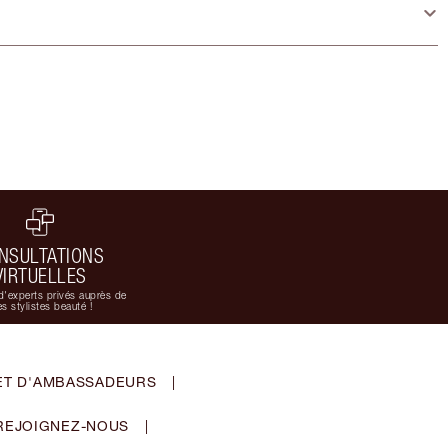
NSULTATIONS
VIRTUELLES
d'experts privés auprès de
s stylistes beauté !
ET D'AMBASSADEURS
|
REJOIGNEZ-NOUS
|