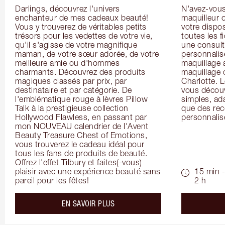
Darlings, découvrez l'univers 
N'avez-vous 
enchanteur de mes cadeaux beauté! 
maquilleur o
Vous y trouverez de véritables petits 
votre dispos
trésors pour les vedettes de votre vie, 
toutes les f
qu'il s'agisse de votre magnifique 
une consulta
maman, de votre sœur adorée, de votre 
personnalis
meilleure amie ou d'hommes 
maquillage 
charmants. Découvrez des produits 
maquillage 
magiques classés par prix, par 
Charlotte. L
destinataire et par catégorie. De 
vous découv
l'emblématique rouge à lèvres Pillow 
simples, ada
Talk à la prestigieuse collection 
que des rec
Hollywood Flawless, en passant par 
personnalis
mon NOUVEAU calendrier de l'Avent 
Beauty Treasure Chest of Emotions, 
vous trouverez le cadeau idéal pour 
tous les fans de produits de beauté. 
Offrez l'effet Tilbury et faites(-vous) 
plaisir avec une expérience beauté sans 
15 min -
pareil pour les fêtes!
2 h
about the
EN SAVOIR PLUS