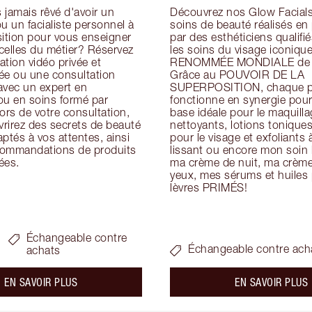
jamais rêvé d'avoir un 
Découvrez nos Glow Facials 
u un facialiste personnel à 
soins de beauté réalisés en
ition pour vous enseigner 
par des esthéticiens qualifiés
icelles du métier? Réservez 
les soins du visage iconique
tion vidéo privée et 
RENOMMÉE MONDIALE de Ch
ée ou une consultation 
Grâce au POUVOIR DE LA 
avec un expert en 
SUPERPOSITION, chaque pr
ou en soins formé par 
fonctionne en synergie pour 
ors de votre consultation, 
base idéale pour le maquillag
rirez des secrets de beauté 
nettoyants, lotions tonique
ptés à vos attentes, ainsi 
pour le visage et exfoliants à
ommandations de produits 
lissant ou encore mon soin h
ées.
ma crème de nuit, ma crème 
yeux, mes sérums et huiles p
lèvres PRIMÉS!
Échangeable contre
Échangeable contre ach
achats
about the
a
EN SAVOIR PLUS
EN SAVOIR PLUS