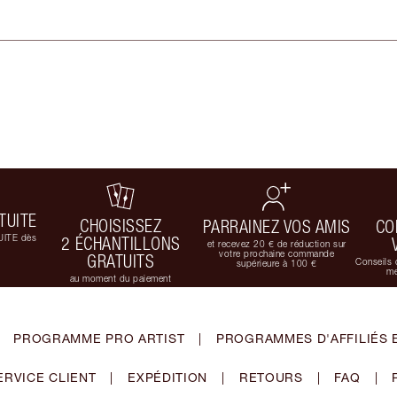
TUITE
CHOISISSEZ
PARRAINEZ VOS AMIS
CO
UITE dès
2 ÉCHANTILLONS
et recevez 20 € de réduction sur
votre prochaine commande
GRATUITS
Conseils 
supérieure à 100 €
me
au moment du paiement
PROGRAMME PRO ARTIST
|
PROGRAMMES D'AFFILIÉS 
ERVICE CLIENT
|
EXPÉDITION
|
RETOURS
|
FAQ
|