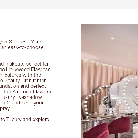
yon St Priest! Your
ng an easy-to-choose,
nd makeup, perfect for
 the Hollywood Flawless
ur features with the
 Beauty Highlighter
undation and perfect
th the Airbrush Flawless
e Luxury Eyeshadow
amin C and keep your
pray.
tte Tilbury and explore