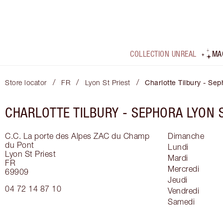
COLLECTION UNREAL
MA
/
/
/
Store locator
FR
Lyon St Priest
Charlotte Tilbury - Sep
CHARLOTTE TILBURY -
SEPHORA LYON S
C.C. La porte des Alpes ZAC du Champ
Dimanche
du Pont
Lundi
Lyon St Priest
Mardi
FR
Mercredi
69909
Jeudi
04 72 14 87 10
Vendredi
Samedi