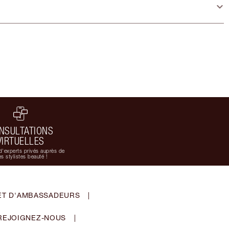
NSULTATIONS
VIRTUELLES
d'experts privés auprès de
s stylistes beauté !
ET D'AMBASSADEURS
|
REJOIGNEZ-NOUS
|