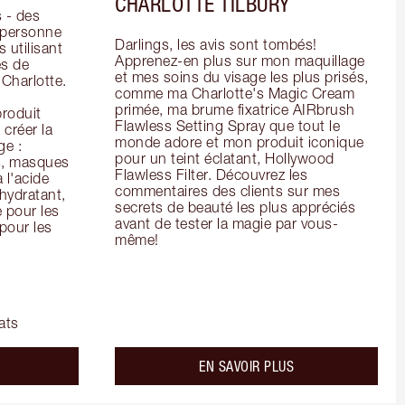
CHARLOTTE TILBURY
- des 
 personne 
Darlings, les avis sont tombés! 
 utilisant 
Apprenez-en plus sur mon maquillage 
s de 
et mes soins du visage les plus prisés, 
arlotte. 
comme ma Charlotte's Magic Cream 
primée, ma brume fixatrice AIRbrush 
oduit 
Flawless Setting Spray que tout le 
créer la 
monde adore et mon produit iconique 
e : 
pour un teint éclatant, Hollywood 
s, masques 
Flawless Filter. Découvrez les 
 l'acide 
commentaires des clients sur mes 
ydratant, 
secrets de beauté les plus appréciés 
pour les 
avant de tester la magie par vous-
our les 
même!
ats
bout the
about the
EN SAVOIR PLUS