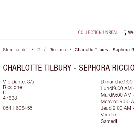
COLLECTION UNREAL
MA
/
/
/
Store locator
IT
Riccione
Charlotte Tilbury - Sephora 
CHARLOTTE TILBURY -
SEPHORA RICCI
V.le Dante, 8/a
Dimanche
9:00
Riccione
Lundi
9:00 AM 
IT
Mardi
9:00 AM 
47838
Mercredi
9:00 
0541 606455
Jeudi
9:00 AM 
Vendredi
Samedi