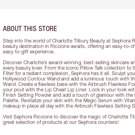
ABOUT THIS STORE
Step into the world of Charlotte Tilbury Beauty at Sephora R
beauty destination in Riccione awaits, offering an easy-to-
easy-to-gift experience.
Discover Charlotte’s award-winning, best-selling skincare a
every beauty lover. From the iconic Pillow Talk collection to
Filter for a radiant complexion, Sephora has it all. Sculpt yo
Hollywood Contour Wand and add a luminous touch with the
Wand. Create a flawless base with the Airbrush Flawless Fo
your pout with the Lip Cheat Lip Liner. Lock in your look wi
Finish Setting Powder and add a touch of glamour with th
Palette. Revitalize your skin with the Magic Serum with Vit
makeup in place all day with the Airbrush Flawless Setting S
Visit Sephora Riccione to discover the magic of Charlotte Ti
great selection of products at our Sephora counters!