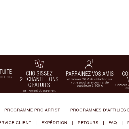
TUITE
CHOISISSEZ
PARRAINEZ VOS AMIS
CO
UITE dès
2 ÉCHANTILLONS
et recevez 20 € de réduction sur
votre prochaine commande
GRATUITS
Conseils 
supérieure à 100 €
me
au moment du paiement
PROGRAMME PRO ARTIST
|
PROGRAMMES D'AFFILIÉS 
ERVICE CLIENT
|
EXPÉDITION
|
RETOURS
|
FAQ
|