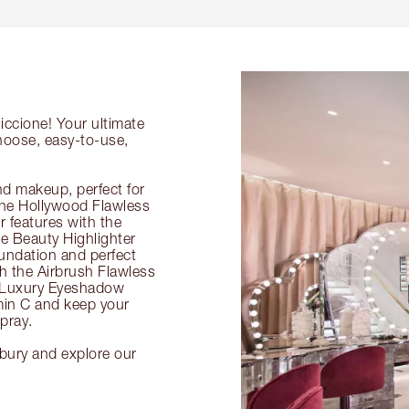
iccione! Your ultimate
choose, easy-to-use,
nd makeup, perfect for
 the Hollywood Flawless
ur features with the
 Beauty Highlighter
undation and perfect
th the Airbrush Flawless
e Luxury Eyeshadow
amin C and keep your
pray.
lbury and explore our