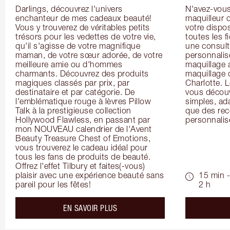
Darlings, découvrez l'univers 
N'avez-vous 
enchanteur de mes cadeaux beauté! 
maquilleur o
Vous y trouverez de véritables petits 
votre dispos
trésors pour les vedettes de votre vie, 
toutes les f
qu'il s'agisse de votre magnifique 
une consulta
maman, de votre sœur adorée, de votre 
personnalis
meilleure amie ou d'hommes 
maquillage 
charmants. Découvrez des produits 
maquillage 
magiques classés par prix, par 
Charlotte. L
destinataire et par catégorie. De 
vous découv
l'emblématique rouge à lèvres Pillow 
simples, ada
Talk à la prestigieuse collection 
que des rec
Hollywood Flawless, en passant par 
personnalis
mon NOUVEAU calendrier de l'Avent 
Beauty Treasure Chest of Emotions, 
vous trouverez le cadeau idéal pour 
tous les fans de produits de beauté. 
Offrez l'effet Tilbury et faites(-vous) 
plaisir avec une expérience beauté sans 
15 min -
pareil pour les fêtes!
2 h
about the
EN SAVOIR PLUS