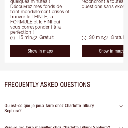
quelques minutes ! 
répondront à toutes vo
Découvrez mes fonds de 
questions sans except
teint mondialement prisés et 
trouvez la TEINTE, la 
FORMULE et le FINI qui 
vous correspondent à la 
perfection !
15 min
Gratuit
30 min
Gratuit
Show in maps
Show in maps
FREQUENTLY ASKED QUESTIONS
Qu'est-ce que je peux faire chez Charlotte Tilbury
Sephora?
Puis-je me faire maquiller chez Charlotte Tilbury Sephora?