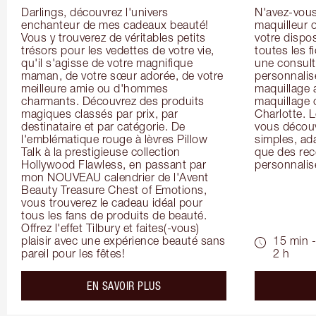
Darlings, découvrez l'univers 
N'avez-vous 
enchanteur de mes cadeaux beauté! 
maquilleur o
Vous y trouverez de véritables petits 
votre dispos
trésors pour les vedettes de votre vie, 
toutes les f
qu'il s'agisse de votre magnifique 
une consulta
maman, de votre sœur adorée, de votre 
personnalis
meilleure amie ou d'hommes 
maquillage 
charmants. Découvrez des produits 
maquillage 
magiques classés par prix, par 
Charlotte. L
destinataire et par catégorie. De 
vous découv
l'emblématique rouge à lèvres Pillow 
simples, ada
Talk à la prestigieuse collection 
que des rec
Hollywood Flawless, en passant par 
personnalis
mon NOUVEAU calendrier de l'Avent 
Beauty Treasure Chest of Emotions, 
vous trouverez le cadeau idéal pour 
tous les fans de produits de beauté. 
Offrez l'effet Tilbury et faites(-vous) 
plaisir avec une expérience beauté sans 
15 min -
pareil pour les fêtes!
2 h
about the
EN SAVOIR PLUS