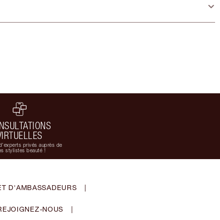
NSULTATIONS
VIRTUELLES
d'experts privés auprès de
s stylistes beauté !
ET D'AMBASSADEURS
|
REJOIGNEZ-NOUS
|