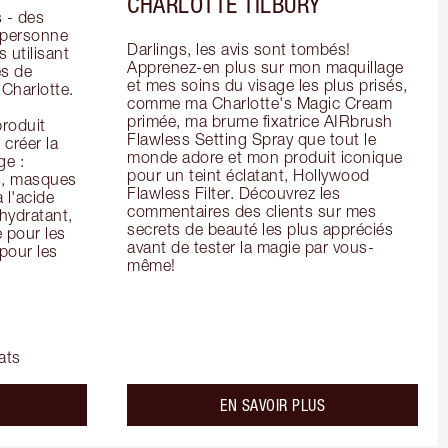
CHARLOTTE TILBURY
- des 
 personne 
Darlings, les avis sont tombés! 
 utilisant 
Apprenez-en plus sur mon maquillage 
s de 
et mes soins du visage les plus prisés, 
arlotte. 
comme ma Charlotte's Magic Cream 
primée, ma brume fixatrice AIRbrush 
oduit 
Flawless Setting Spray que tout le 
créer la 
monde adore et mon produit iconique 
e : 
pour un teint éclatant, Hollywood 
s, masques 
Flawless Filter. Découvrez les 
 l'acide 
commentaires des clients sur mes 
ydratant, 
secrets de beauté les plus appréciés 
pour les 
avant de tester la magie par vous-
our les 
même!
ats
bout the
about the
EN SAVOIR PLUS