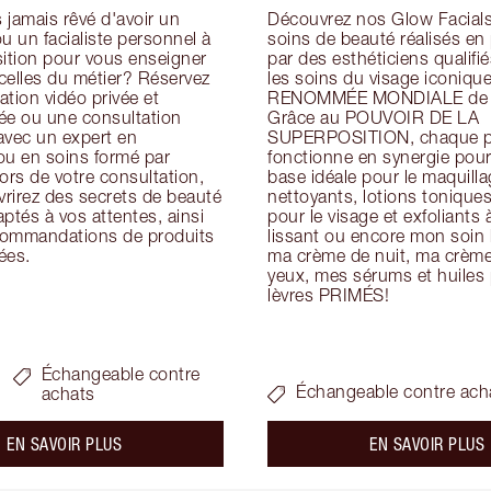
jamais rêvé d'avoir un 
Découvrez nos Glow Facials 
u un facialiste personnel à 
soins de beauté réalisés en
ition pour vous enseigner 
par des esthéticiens qualifiés
icelles du métier? Réservez 
les soins du visage iconique
tion vidéo privée et 
RENOMMÉE MONDIALE de Ch
ée ou une consultation 
Grâce au POUVOIR DE LA 
avec un expert en 
SUPERPOSITION, chaque pr
ou en soins formé par 
fonctionne en synergie pour 
ors de votre consultation, 
base idéale pour le maquillag
rirez des secrets de beauté 
nettoyants, lotions tonique
ptés à vos attentes, ainsi 
pour le visage et exfoliants à
ommandations de produits 
lissant ou encore mon soin h
ées.
ma crème de nuit, ma crème 
yeux, mes sérums et huiles p
lèvres PRIMÉS!
Échangeable contre
Échangeable contre ach
achats
about the
a
EN SAVOIR PLUS
EN SAVOIR PLUS