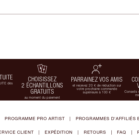
TUITE
CHOISISSEZ
PARRAINEZ VOS AMIS
CO
UITE dès
2 ÉCHANTILLONS
et recevez 20 € de réduction sur
votre prochaine commande
GRATUITS
Conseils 
supérieure à 100 €
me
au moment du paiement
PROGRAMME PRO ARTIST
|
PROGRAMMES D'AFFILIÉS 
ERVICE CLIENT
|
EXPÉDITION
|
RETOURS
|
FAQ
|