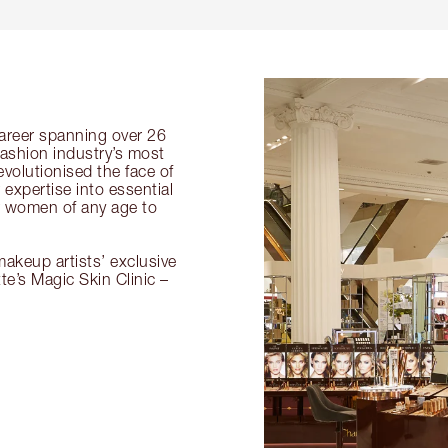
 career spanning over 26
fashion industry’s most
volutionised the face of
expertise into essential
or women of any age to
akeup artists’ exclusive
tte’s Magic Skin Clinic –
.