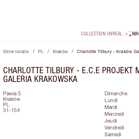
COLLECTION UNREAL
MA
/
/
/
Store locator
PL
Kraków
Charlotte Tilbury - Kraków G
CHARLOTTE TILBURY -
E.C.E PROJEKT
GALERIA KRAKOWSKA
Pawia 5
Dimanche
Kraków
Lundi
PL
Mardi
31-154
Mercredi
Jeudi
Vendredi
Samedi