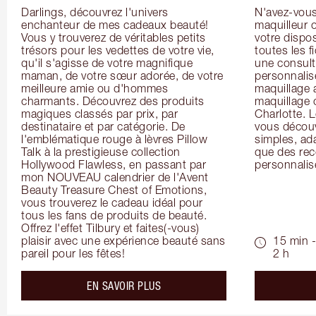
Darlings, découvrez l'univers 
N'avez-vous 
enchanteur de mes cadeaux beauté! 
maquilleur o
Vous y trouverez de véritables petits 
votre dispos
trésors pour les vedettes de votre vie, 
toutes les f
qu'il s'agisse de votre magnifique 
une consulta
maman, de votre sœur adorée, de votre 
personnalis
meilleure amie ou d'hommes 
maquillage 
charmants. Découvrez des produits 
maquillage 
magiques classés par prix, par 
Charlotte. L
destinataire et par catégorie. De 
vous découv
l'emblématique rouge à lèvres Pillow 
simples, ada
Talk à la prestigieuse collection 
que des rec
Hollywood Flawless, en passant par 
personnalis
mon NOUVEAU calendrier de l'Avent 
Beauty Treasure Chest of Emotions, 
vous trouverez le cadeau idéal pour 
tous les fans de produits de beauté. 
Offrez l'effet Tilbury et faites(-vous) 
plaisir avec une expérience beauté sans 
15 min -
pareil pour les fêtes!
2 h
about the
EN SAVOIR PLUS