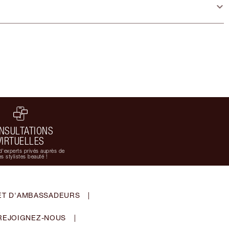
NSULTATIONS
VIRTUELLES
d'experts privés auprès de
s stylistes beauté !
ET D'AMBASSADEURS
|
REJOIGNEZ-NOUS
|