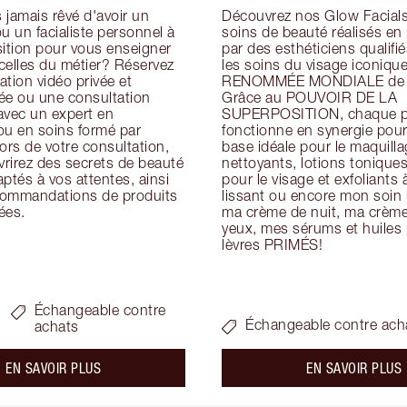
jamais rêvé d'avoir un 
Découvrez nos Glow Facials 
u un facialiste personnel à 
soins de beauté réalisés en
ition pour vous enseigner 
par des esthéticiens qualifiés
icelles du métier? Réservez 
les soins du visage iconique
tion vidéo privée et 
RENOMMÉE MONDIALE de Ch
ée ou une consultation 
Grâce au POUVOIR DE LA 
avec un expert en 
SUPERPOSITION, chaque pr
ou en soins formé par 
fonctionne en synergie pour 
ors de votre consultation, 
base idéale pour le maquillag
rirez des secrets de beauté 
nettoyants, lotions tonique
ptés à vos attentes, ainsi 
pour le visage et exfoliants à
ommandations de produits 
lissant ou encore mon soin h
ées.
ma crème de nuit, ma crème 
yeux, mes sérums et huiles p
lèvres PRIMÉS!
Échangeable contre
Échangeable contre ach
achats
about the
a
EN SAVOIR PLUS
EN SAVOIR PLUS