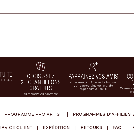
TUITE
CHOISISSEZ
PARRAINEZ VOS AMIS
CO
UITE dès
2 ÉCHANTILLONS
et recevez 20 € de réduction sur
votre prochaine commande
GRATUITS
Conseils 
supérieure à 100 €
me
au moment du paiement
PROGRAMME PRO ARTIST
|
PROGRAMMES D'AFFILIÉS 
ERVICE CLIENT
|
EXPÉDITION
|
RETOURS
|
FAQ
|