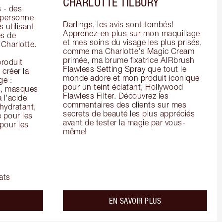
CHARLOTTE TILBURY
- des 
 personne 
Darlings, les avis sont tombés! 
 utilisant 
Apprenez-en plus sur mon maquillage 
s de 
et mes soins du visage les plus prisés, 
arlotte. 
comme ma Charlotte's Magic Cream 
primée, ma brume fixatrice AIRbrush 
oduit 
Flawless Setting Spray que tout le 
créer la 
monde adore et mon produit iconique 
e : 
pour un teint éclatant, Hollywood 
s, masques 
Flawless Filter. Découvrez les 
 l'acide 
commentaires des clients sur mes 
ydratant, 
secrets de beauté les plus appréciés 
pour les 
avant de tester la magie par vous-
our les 
même!
ats
bout the
about the
EN SAVOIR PLUS