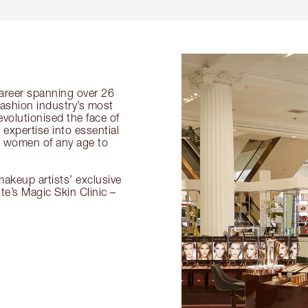
 career spanning over 26
fashion industry’s most
volutionised the face of
expertise into essential
or women of any age to
akeup artists’ exclusive
tte’s Magic Skin Clinic –
.