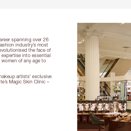
 career spanning over 26
fashion industry’s most
volutionised the face of
expertise into essential
or women of any age to
akeup artists’ exclusive
tte’s Magic Skin Clinic –
.