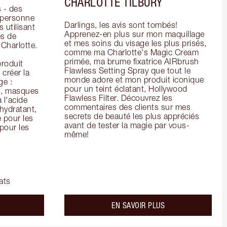
CHARLOTTE TILBURY
- des 
 personne 
Darlings, les avis sont tombés! 
 utilisant 
Apprenez-en plus sur mon maquillage 
s de 
et mes soins du visage les plus prisés, 
arlotte. 
comme ma Charlotte's Magic Cream 
primée, ma brume fixatrice AIRbrush 
oduit 
Flawless Setting Spray que tout le 
créer la 
monde adore et mon produit iconique 
e : 
pour un teint éclatant, Hollywood 
s, masques 
Flawless Filter. Découvrez les 
 l'acide 
commentaires des clients sur mes 
ydratant, 
secrets de beauté les plus appréciés 
pour les 
avant de tester la magie par vous-
our les 
même!
ats
bout the
about the
EN SAVOIR PLUS