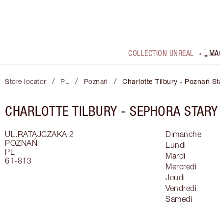
COLLECTION UNREAL
MA
/
/
/
Store locator
PL
Poznań
Charlotte Tilbury - Poznań S
CHARLOTTE TILBURY -
SEPHORA STAR
UL.RATAJCZAKA 2
Dimanche
POZNAŃ
Lundi
PL
Mardi
61-813
Mercredi
Jeudi
Vendredi
Samedi