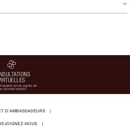
NSULTATIONS
VIRTUELLES
d'experts privés auprès de
s stylistes beauté !
ET D'AMBASSADEURS
|
REJOIGNEZ-NOUS
|