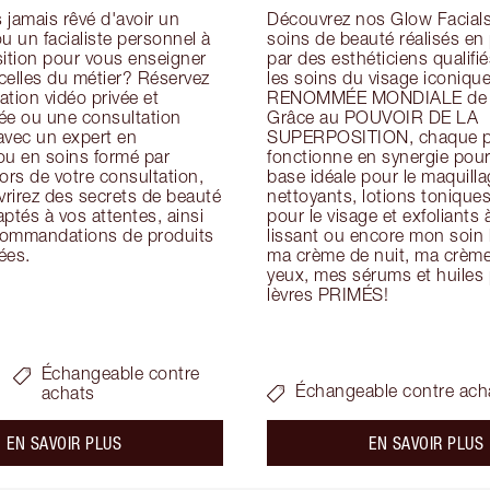
jamais rêvé d'avoir un 
Découvrez nos Glow Facials 
u un facialiste personnel à 
soins de beauté réalisés en
ition pour vous enseigner 
par des esthéticiens qualifiés
icelles du métier? Réservez 
les soins du visage iconique
tion vidéo privée et 
RENOMMÉE MONDIALE de Ch
ée ou une consultation 
Grâce au POUVOIR DE LA 
avec un expert en 
SUPERPOSITION, chaque pr
ou en soins formé par 
fonctionne en synergie pour 
ors de votre consultation, 
base idéale pour le maquillag
rirez des secrets de beauté 
nettoyants, lotions tonique
ptés à vos attentes, ainsi 
pour le visage et exfoliants à
ommandations de produits 
lissant ou encore mon soin h
ées.
ma crème de nuit, ma crème 
yeux, mes sérums et huiles p
lèvres PRIMÉS!
Échangeable contre
Échangeable contre ach
achats
about the
a
EN SAVOIR PLUS
EN SAVOIR PLUS