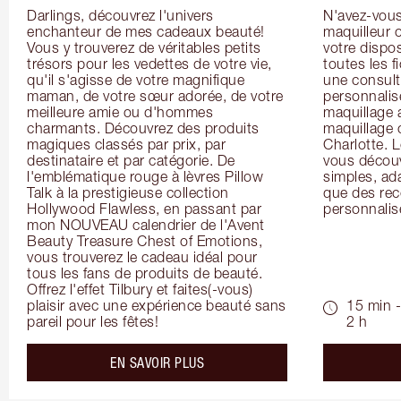
Darlings, découvrez l'univers 
N'avez-vous 
enchanteur de mes cadeaux beauté! 
maquilleur o
Vous y trouverez de véritables petits 
votre dispos
trésors pour les vedettes de votre vie, 
toutes les f
qu'il s'agisse de votre magnifique 
une consulta
maman, de votre sœur adorée, de votre 
personnalis
meilleure amie ou d'hommes 
maquillage 
charmants. Découvrez des produits 
maquillage 
magiques classés par prix, par 
Charlotte. L
destinataire et par catégorie. De 
vous découv
l'emblématique rouge à lèvres Pillow 
simples, ada
Talk à la prestigieuse collection 
que des rec
Hollywood Flawless, en passant par 
personnalis
mon NOUVEAU calendrier de l'Avent 
Beauty Treasure Chest of Emotions, 
vous trouverez le cadeau idéal pour 
tous les fans de produits de beauté. 
Offrez l'effet Tilbury et faites(-vous) 
plaisir avec une expérience beauté sans 
15 min -
pareil pour les fêtes!
2 h
about the
EN SAVOIR PLUS