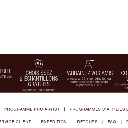
TUITE
CHOISISSEZ
PARRAINEZ VOS AMIS
CO
UITE dès
2 ÉCHANTILLONS
et recevez 20 € de réduction sur
votre prochaine commande
GRATUITS
Conseils 
supérieure à 100 €
me
au moment du paiement
PROGRAMME PRO ARTIST
|
PROGRAMMES D'AFFILIÉS 
ERVICE CLIENT
|
EXPÉDITION
|
RETOURS
|
FAQ
|