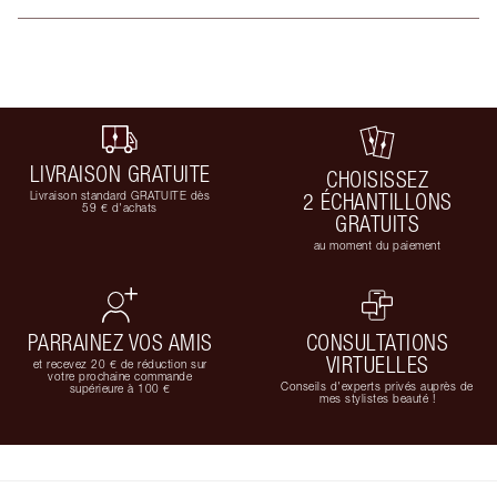
LIVRAISON GRATUITE
CHOISISSEZ
Livraison standard GRATUITE dès
2 ÉCHANTILLONS
59 € d'achats
GRATUITS
au moment du paiement
PARRAINEZ VOS AMIS
CONSULTATIONS
VIRTUELLES
et recevez 20 € de réduction sur
votre prochaine commande
Conseils d'experts privés auprès de
supérieure à 100 €
mes stylistes beauté !