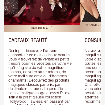
DÉCOUVREZ LES
CADEAUX BEAUTÉ
CADEAUX BEAUTÉ
CONSULT
Darlings, découvrez l'univers 
N'avez-vous 
enchanteur de mes cadeaux beauté! 
maquilleur o
Vous y trouverez de véritables petits 
votre dispos
trésors pour les vedettes de votre vie, 
toutes les f
qu'il s'agisse de votre magnifique 
une consulta
maman, de votre sœur adorée, de 
personnalis
votre meilleure amie ou d'hommes 
maquillage 
charmants. Découvrez des produits 
maquillage 
magiques classés par prix, par 
Charlotte. L
destinataire et par catégorie. De 
vous découv
l'emblématique rouge à lèvres Pillow 
beauté simp
Talk à la prestigieuse collection 
attentes, ai
Hollywood Flawless, en passant par 
recommandat