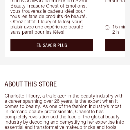
mon NOUVEAU calendrier de l'Avent 
personnalis
Beauty Treasure Chest of Emotions, 
vous trouverez le cadeau idéal pour 
tous les fans de produits de beauté. 
Offrez l'effet Tilbury et faites(-vous) 
plaisir avec une expérience beauté 
15 min -
sans pareil pour les fêtes!
2 h
about the
EN SAVOIR PLUS
ABOUT THIS STORE
Charlotte Tilbury, a trailblazer in the beauty industry with
a career spanning over 26 years, is the expert when it
comes to beauty. As one of the fashion industry’s most
in-demand beauty professionals, Charlotte has
completely revolutionised the face of the global beauty
industry by decoding and demystifying her expertise into
essential and transformative makeup tricks and tools