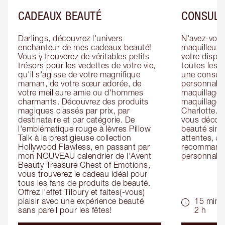
CADEAUX BEAUTÉ
CONSULT
Darlings, découvrez l'univers 
N'avez-vous 
enchanteur de mes cadeaux beauté! 
maquilleur o
Vous y trouverez de véritables petits 
votre dispos
trésors pour les vedettes de votre vie, 
toutes les f
qu'il s'agisse de votre magnifique 
une consulta
maman, de votre sœur adorée, de 
personnalis
votre meilleure amie ou d'hommes 
maquillage 
charmants. Découvrez des produits 
maquillage 
magiques classés par prix, par 
Charlotte. L
destinataire et par catégorie. De 
vous découv
l'emblématique rouge à lèvres Pillow 
beauté simp
Talk à la prestigieuse collection 
attentes, ai
Hollywood Flawless, en passant par 
recommandat
mon NOUVEAU calendrier de l'Avent 
personnalis
Beauty Treasure Chest of Emotions, 
vous trouverez le cadeau idéal pour 
tous les fans de produits de beauté. 
Offrez l'effet Tilbury et faites(-vous) 
plaisir avec une expérience beauté 
15 min -
sans pareil pour les fêtes!
2 h