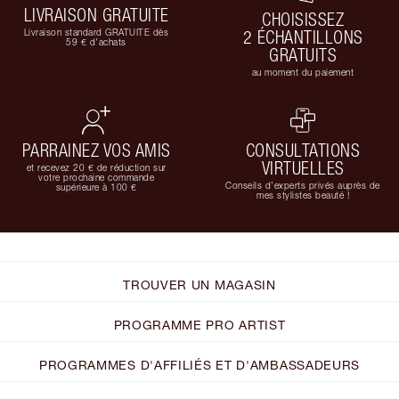
LIVRAISON GRATUITE
CHOISISSEZ
Livraison standard GRATUITE dès
2 ÉCHANTILLONS
59 € d'achats
GRATUITS
au moment du paiement
PARRAINEZ VOS AMIS
CONSULTATIONS
VIRTUELLES
et recevez 20 € de réduction sur
votre prochaine commande
Conseils d'experts privés auprès de
supérieure à 100 €
mes stylistes beauté !
TROUVER UN MAGASIN
PROGRAMME PRO ARTIST
PROGRAMMES D'AFFILIÉS ET D'AMBASSADEURS