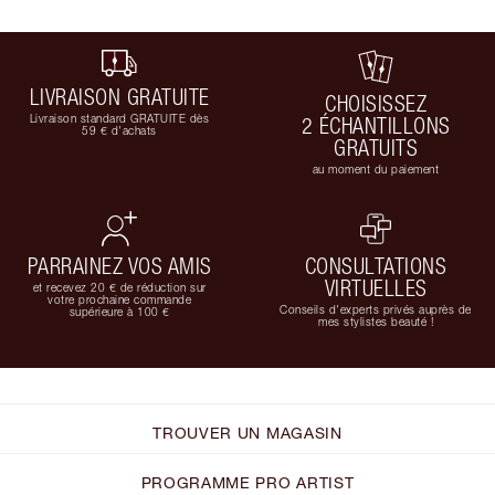
LIVRAISON GRATUITE
CHOISISSEZ
Livraison standard GRATUITE dès
2 ÉCHANTILLONS
59 € d'achats
GRATUITS
au moment du paiement
PARRAINEZ VOS AMIS
CONSULTATIONS
VIRTUELLES
et recevez 20 € de réduction sur
votre prochaine commande
Conseils d'experts privés auprès de
supérieure à 100 €
mes stylistes beauté !
TROUVER UN MAGASIN
PROGRAMME PRO ARTIST