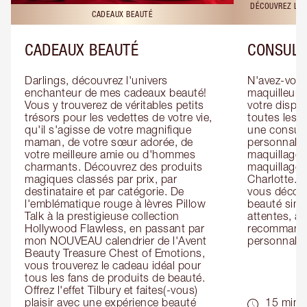
DÉCOUVREZ LES
CADEAUX BEAUTÉ
CADEAUX BEAUTÉ
CONSULT
Darlings, découvrez l'univers 
N'avez-vous 
enchanteur de mes cadeaux beauté! 
maquilleur o
Vous y trouverez de véritables petits 
votre dispos
trésors pour les vedettes de votre vie, 
toutes les f
qu'il s'agisse de votre magnifique 
une consulta
maman, de votre sœur adorée, de 
personnalis
votre meilleure amie ou d'hommes 
maquillage 
charmants. Découvrez des produits 
maquillage 
magiques classés par prix, par 
Charlotte. L
destinataire et par catégorie. De 
vous découv
l'emblématique rouge à lèvres Pillow 
beauté simp
Talk à la prestigieuse collection 
attentes, ai
Hollywood Flawless, en passant par 
recommandat
mon NOUVEAU calendrier de l'Avent 
personnalis
Beauty Treasure Chest of Emotions, 
vous trouverez le cadeau idéal pour 
tous les fans de produits de beauté. 
Offrez l'effet Tilbury et faites(-vous) 
plaisir avec une expérience beauté 
15 min -