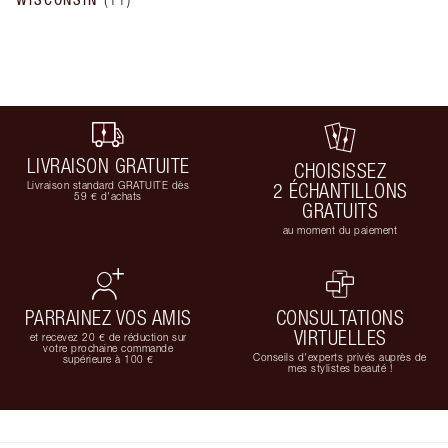
LIVRAISON GRATUITE
CHOISISSEZ
Livraison standard GRATUITE dès
2 ÉCHANTILLONS
59 € d'achats
GRATUITS
au moment du paiement
PARRAINEZ VOS AMIS
CONSULTATIONS
VIRTUELLES
et recevez 20 € de réduction sur
votre prochaine commande
Conseils d'experts privés auprès de
supérieure à 100 €
mes stylistes beauté !