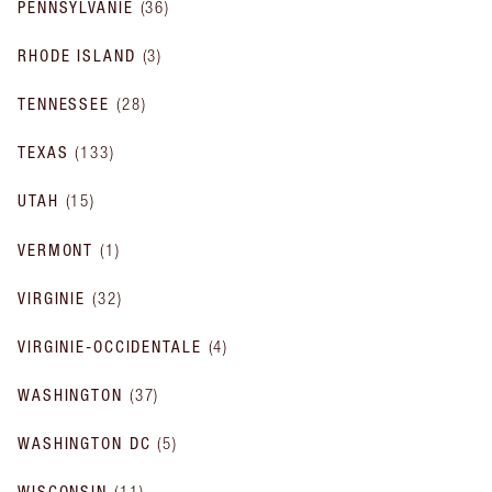
PENNSYLVANIE
(
36
)
RHODE ISLAND
(
3
)
TENNESSEE
(
28
)
TEXAS
(
133
)
UTAH
(
15
)
VERMONT
(
1
)
VIRGINIE
(
32
)
VIRGINIE-OCCIDENTALE
(
4
)
WASHINGTON
(
37
)
WASHINGTON DC
(
5
)
WISCONSIN
(
11
)