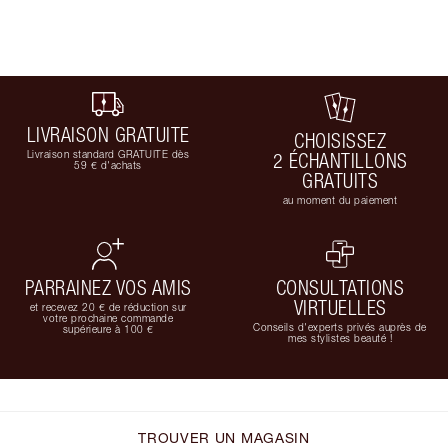
LIVRAISON GRATUITE
CHOISISSEZ
Livraison standard GRATUITE dès
2 ÉCHANTILLONS
59 € d'achats
GRATUITS
au moment du paiement
PARRAINEZ VOS AMIS
CONSULTATIONS
VIRTUELLES
et recevez 20 € de réduction sur
votre prochaine commande
Conseils d'experts privés auprès de
supérieure à 100 €
mes stylistes beauté !
TROUVER UN MAGASIN