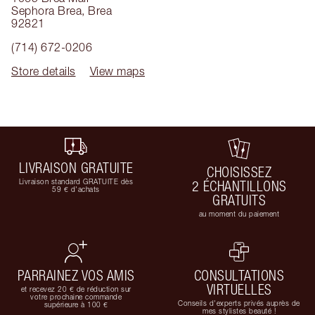
Sephora Brea
,
Brea
92821
(714) 672-0206
Store details
View maps
LIVRAISON GRATUITE
CHOISISSEZ
Livraison standard GRATUITE dès
2 ÉCHANTILLONS
59 € d'achats
GRATUITS
au moment du paiement
PARRAINEZ VOS AMIS
CONSULTATIONS
VIRTUELLES
et recevez 20 € de réduction sur
votre prochaine commande
Conseils d'experts privés auprès de
supérieure à 100 €
mes stylistes beauté !