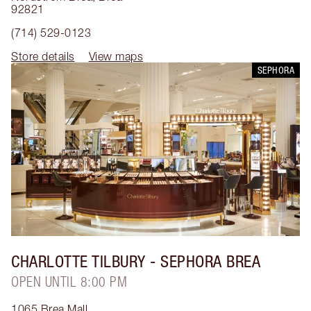
92821
(714) 529-0123
Store details
View maps
SEPHORA
CHARLOTTE TILBURY
- SEPHORA BREA
OPEN UNTIL 8:00 PM
1065 Brea Mall