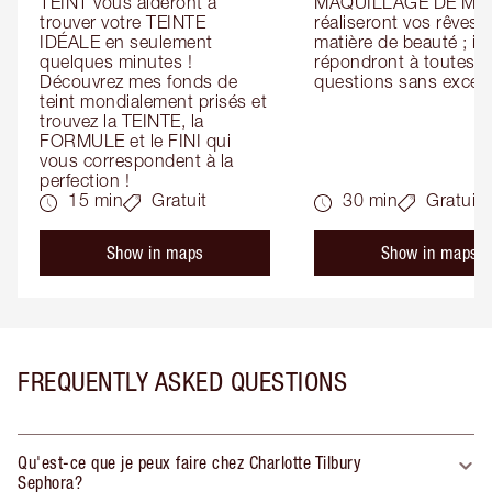
TEINT vous aideront à 
MAQUILLAGE DE MAR
trouver votre TEINTE 
réaliseront vos rêves e
IDÉALE en seulement 
matière de beauté ; ils 
quelques minutes ! 
répondront à toutes vo
Découvrez mes fonds de 
questions sans except
teint mondialement prisés et 
trouvez la TEINTE, la 
FORMULE et le FINI qui 
vous correspondent à la 
perfection !
15 min
Gratuit
30 min
Gratuit
Show in maps
Show in maps
FREQUENTLY ASKED QUESTIONS
Qu'est-ce que je peux faire chez Charlotte Tilbury
Sephora?