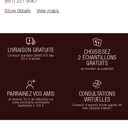
(657) 221-9067
Store details
View maps
LIVRAISON GRATUITE
CHOISISSEZ
Livraison standard GRATUITE dès
2 ÉCHANTILLONS
59 € d'achats
GRATUITS
au moment du paiement
PARRAINEZ VOS AMIS
CONSULTATIONS
VIRTUELLES
et recevez 20 € de réduction sur
votre prochaine commande
Conseils d'experts privés auprès de
supérieure à 100 €
mes stylistes beauté !