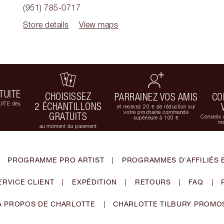
(951) 785-0717
Store details
View maps
TUITE
CHOISISSEZ
PARRAINEZ VOS AMIS
CO
UITE dès
2 ÉCHANTILLONS
et recevez 20 € de réduction sur
votre prochaine commande
GRATUITS
Conseils 
supérieure à 100 €
me
au moment du paiement
PROGRAMME PRO ARTIST
|
PROGRAMMES D'AFFILIÉS 
ERVICE CLIENT
|
EXPÉDITION
|
RETOURS
|
FAQ
|
À PROPOS DE CHARLOTTE
|
CHARLOTTE TILBURY PROMO