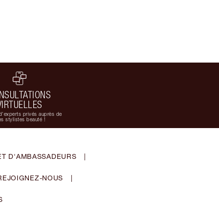
NSULTATIONS
VIRTUELLES
d'experts privés auprès de
s stylistes beauté !
ET D'AMBASSADEURS
|
REJOIGNEZ-NOUS
|
S