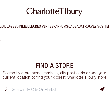
QUILLAGE
SOIN
MEILLEURES VENTES
PARFUMS
CADEAUX
TROUVEZ VOS TE
e
FIND A STORE
Search by store name, markets, city post code or use your
current location to find your closest Charlotte Tilbury store