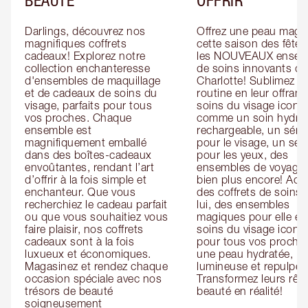
Darlings, découvrez nos 
Offrez une peau magiq
magnifiques coffrets 
cette saison des fêtes
cadeaux! Explorez notre 
les NOUVEAUX ensemb
collection enchanteresse 
de soins innovants de 
d'ensembles de maquillage 
Charlotte! Sublimez leu
et de cadeaux de soins du 
routine en leur offrant 
visage, parfaits pour tous 
soins du visage iconiq
vos proches. Chaque 
comme un soin hydrat
ensemble est 
rechargeable, un séru
magnifiquement emballé 
pour le visage, un sér
dans des boîtes-cadeaux 
pour les yeux, des 
envoûtantes, rendant l’art 
ensembles de voyage e
d’offrir à la fois simple et 
bien plus encore! Ache
enchanteur. Que vous 
des coffrets de soins 
recherchiez le cadeau parfait 
lui, des ensembles 
ou que vous souhaitiez vous 
magiques pour elle et 
faire plaisir, nos coffrets 
soins du visage iconiq
cadeaux sont à la fois 
pour tous vos proches
luxueux et économiques. 
une peau hydratée, 
Magasinez et rendez chaque 
lumineuse et repulpée.
occasion spéciale avec nos 
Transformez leurs rêve
trésors de beauté 
beauté en réalité!
soigneusement 