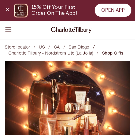
15% Off Your First 
OPEN APP
Order On The App!
/
/
/
/
Store locator
US
CA
San Diego
/
Charlotte Tilbury - Nordstrom Utc (La Jolla)
Shop Gifts