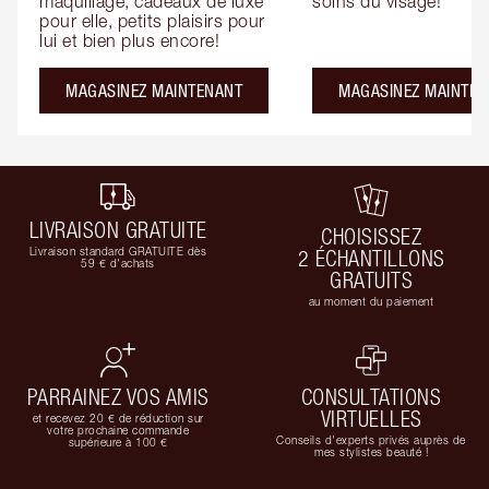
maquillage, cadeaux de luxe 
soins du visage!
pour elle, petits plaisirs pour 
lui et bien plus encore!
MAGASINEZ MAINTENANT
MAGASINEZ MAINTEN
LIVRAISON GRATUITE
CHOISISSEZ
Livraison standard GRATUITE dès
2 ÉCHANTILLONS
59 € d'achats
GRATUITS
au moment du paiement
PARRAINEZ VOS AMIS
CONSULTATIONS
VIRTUELLES
et recevez 20 € de réduction sur
votre prochaine commande
Conseils d'experts privés auprès de
supérieure à 100 €
mes stylistes beauté !