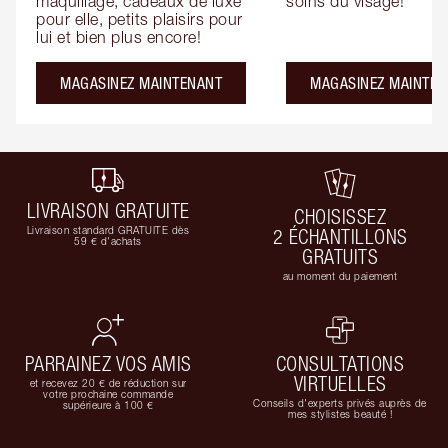
maquillage, cadeaux de luxe 
soins du visage!
pour elle, petits plaisirs pour 
lui et bien plus encore!
MAGASINEZ MAINTENANT
MAGASINEZ MAINTEN
LIVRAISON GRATUITE
CHOISISSEZ
Livraison standard GRATUITE dès
2 ÉCHANTILLONS
59 € d'achats
GRATUITS
au moment du paiement
PARRAINEZ VOS AMIS
CONSULTATIONS
VIRTUELLES
et recevez 20 € de réduction sur
votre prochaine commande
Conseils d'experts privés auprès de
supérieure à 100 €
mes stylistes beauté !