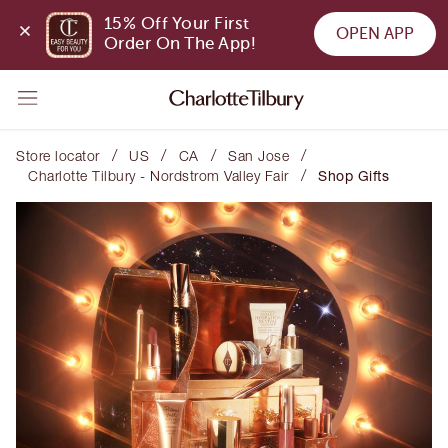
15% Off Your First 
OPEN APP
Order On The App!
/
/
/
/
Store locator
US
CA
San Jose
/
Charlotte Tilbury - Nordstrom Valley Fair
Shop Gifts