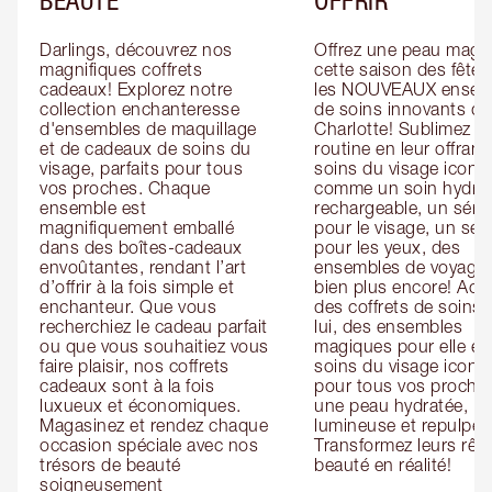
Darlings, découvrez nos 
Offrez une peau magiq
magnifiques coffrets 
cette saison des fêtes
cadeaux! Explorez notre 
les NOUVEAUX ensemb
collection enchanteresse 
de soins innovants de 
d'ensembles de maquillage 
Charlotte! Sublimez leu
et de cadeaux de soins du 
routine en leur offrant 
visage, parfaits pour tous 
soins du visage iconiq
vos proches. Chaque 
comme un soin hydrat
ensemble est 
rechargeable, un séru
magnifiquement emballé 
pour le visage, un sér
dans des boîtes-cadeaux 
pour les yeux, des 
envoûtantes, rendant l’art 
ensembles de voyage e
d’offrir à la fois simple et 
bien plus encore! Ache
enchanteur. Que vous 
des coffrets de soins 
recherchiez le cadeau parfait 
lui, des ensembles 
ou que vous souhaitiez vous 
magiques pour elle et 
faire plaisir, nos coffrets 
soins du visage iconiq
cadeaux sont à la fois 
pour tous vos proches
luxueux et économiques. 
une peau hydratée, 
Magasinez et rendez chaque 
lumineuse et repulpée.
occasion spéciale avec nos 
Transformez leurs rêve
trésors de beauté 
beauté en réalité!
soigneusement 