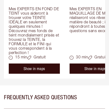
Mes EXPERTS EN FOND DE 
Mes EXPERTS EN 
TEINT vous aideront à 
MAQUILLAGE DE MAR
trouver votre TEINTE 
réaliseront vos rêves e
IDÉALE en seulement 
matière de beauté ; ils 
quelques minutes ! 
répondront à toutes vo
Découvrez mes fonds de 
questions sans except
teint mondialement prisés et 
trouvez la TEINTE, la 
FORMULE et le FINI qui 
vous correspondent à la 
perfection !
15 min
Gratuit
30 min
Gratuit
Show in maps
Show in maps
FREQUENTLY ASKED QUESTIONS