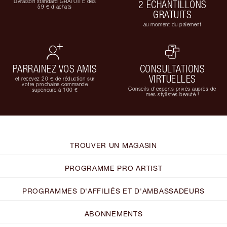
Livraison standard GRATUITE dès
2 ÉCHANTILLONS
59 € d'achats
GRATUITS
au moment du paiement
PARRAINEZ VOS AMIS
CONSULTATIONS
VIRTUELLES
et recevez 20 € de réduction sur
votre prochaine commande
Conseils d'experts privés auprès de
supérieure à 100 €
mes stylistes beauté !
TROUVER UN MAGASIN
PROGRAMME PRO ARTIST
PROGRAMMES D'AFFILIÉS ET D'AMBASSADEURS
ABONNEMENTS