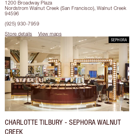
1200 Broadway Plaza
Nordstrom Walnut Creek (San Francisco)
,
Walnut Creek
94596
(925) 930-7959
Store details
View maps
SEPHORA
CHARLOTTE TILBURY
- SEPHORA WALNUT
CREEK