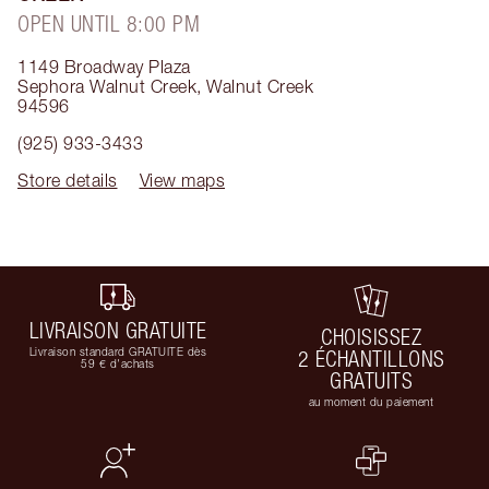
OPEN UNTIL 8:00 PM
1149 Broadway Plaza
Sephora Walnut Creek
,
Walnut Creek
94596
(925) 933-3433
Store details
View maps
LIVRAISON GRATUITE
CHOISISSEZ
Livraison standard GRATUITE dès
2 ÉCHANTILLONS
59 € d'achats
GRATUITS
au moment du paiement