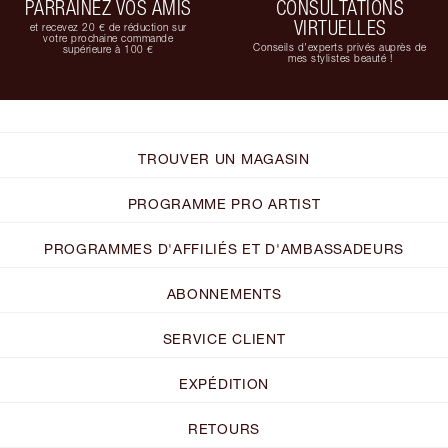
PARRAINEZ VOS AMIS
CONSULTATIONS
VIRTUELLES
et recevez 20 € de réduction sur
votre prochaine commande
Conseils d'experts privés auprès de
supérieure à 100 €
mes stylistes beauté !
TROUVER UN MAGASIN
PROGRAMME PRO ARTIST
PROGRAMMES D'AFFILIÉS ET D'AMBASSADEURS
ABONNEMENTS
SERVICE CLIENT
EXPÉDITION
RETOURS