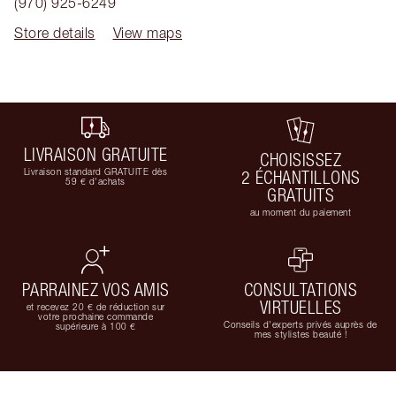
(970) 925-6249
Store details
View maps
LIVRAISON GRATUITE
CHOISISSEZ
Livraison standard GRATUITE dès
2 ÉCHANTILLONS
59 € d'achats
GRATUITS
au moment du paiement
PARRAINEZ VOS AMIS
CONSULTATIONS
VIRTUELLES
et recevez 20 € de réduction sur
votre prochaine commande
Conseils d'experts privés auprès de
supérieure à 100 €
mes stylistes beauté !