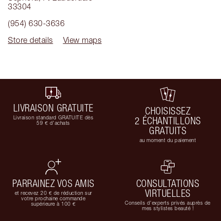
33304
(954) 630-3636
Store details
View maps
LIVRAISON GRATUITE
CHOISISSEZ
Livraison standard GRATUITE dès
2 ÉCHANTILLONS
59 € d'achats
GRATUITS
au moment du paiement
PARRAINEZ VOS AMIS
CONSULTATIONS
VIRTUELLES
et recevez 20 € de réduction sur
votre prochaine commande
Conseils d'experts privés auprès de
supérieure à 100 €
mes stylistes beauté !