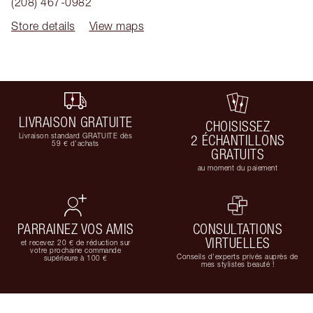
(208) 467-0982
Store details
View maps
LIVRAISON GRATUITE
CHOISISSEZ
Livraison standard GRATUITE dès
2 ÉCHANTILLONS
59 € d'achats
GRATUITS
au moment du paiement
PARRAINEZ VOS AMIS
CONSULTATIONS
VIRTUELLES
et recevez 20 € de réduction sur
votre prochaine commande
Conseils d'experts privés auprès de
supérieure à 100 €
mes stylistes beauté !