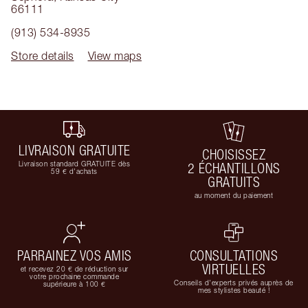
66111
(913) 534-8935
Store details
View maps
LIVRAISON GRATUITE
CHOISISSEZ
Livraison standard GRATUITE dès
2 ÉCHANTILLONS
59 € d'achats
GRATUITS
au moment du paiement
PARRAINEZ VOS AMIS
CONSULTATIONS
VIRTUELLES
et recevez 20 € de réduction sur
votre prochaine commande
Conseils d'experts privés auprès de
supérieure à 100 €
mes stylistes beauté !