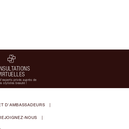
NSULTATIONS
VIRTUELLES
d'experts privés auprès de
s stylistes beauté !
ET D'AMBASSADEURS
|
REJOIGNEZ-NOUS
|