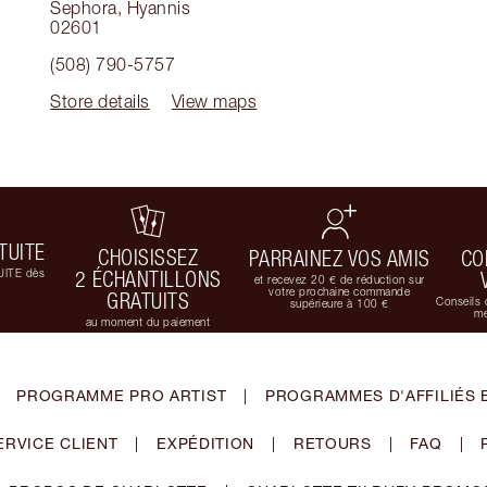
Sephora
,
Hyannis
02601
(508) 790-5757
Store details
View maps
TUITE
CHOISISSEZ
PARRAINEZ VOS AMIS
CO
UITE dès
2 ÉCHANTILLONS
et recevez 20 € de réduction sur
votre prochaine commande
GRATUITS
Conseils 
supérieure à 100 €
me
au moment du paiement
PROGRAMME PRO ARTIST
|
PROGRAMMES D'AFFILIÉS 
ERVICE CLIENT
|
EXPÉDITION
|
RETOURS
|
FAQ
|