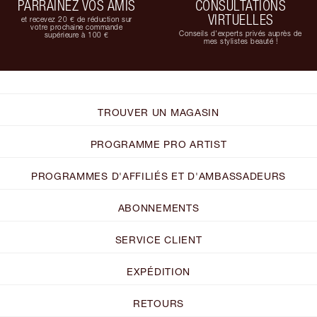
PARRAINEZ VOS AMIS
CONSULTATIONS
VIRTUELLES
et recevez 20 € de réduction sur
votre prochaine commande
Conseils d'experts privés auprès de
supérieure à 100 €
mes stylistes beauté !
TROUVER UN MAGASIN
PROGRAMME PRO ARTIST
PROGRAMMES D'AFFILIÉS ET D'AMBASSADEURS
ABONNEMENTS
SERVICE CLIENT
EXPÉDITION
RETOURS