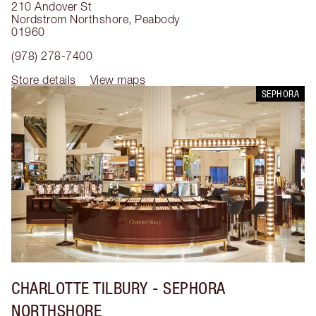
210 Andover St
Nordstrom Northshore
,
Peabody
01960
(978) 278-7400
Store details
View maps
SEPHORA
CHARLOTTE TILBURY
- SEPHORA
NORTHSHORE