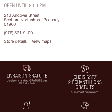
OPEN UNTIL 8:00 PM
210 Andover Street
Sephora Northshore
,
Peabody
01960
(978) 531-9100
Store details
View maps
LIVRAISON GRATUITE
CHOISISSEZ
Livraison standard GRATUITE dès
2 ÉCHANTILLONS
59 € d'achats
GRATUITS
au moment du paiement