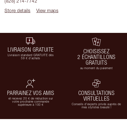
(828) 214-7742
Store details
View maps
LIVRAISON GRATUITE
CHOISISSEZ
Livraison standard GRATUITE dès
2 ÉCHANTILLONS
59 € d'achats
GRATUITS
au moment du paiement
PARRAINEZ VOS AMIS
CONSULTATIONS
VIRTUELLES
et recevez 20 € de réduction sur
votre prochaine commande
Conseils d'experts privés auprès de
supérieure à 100 €
mes stylistes beauté !