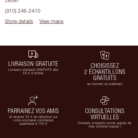
28387
(910) 246-2410
Store details
View maps
LIVRAISON GRATUITE
CHOISISSEZ
Livraison standard GRATUITE dès
2 ÉCHANTILLONS
59 € d'achats
GRATUITS
au moment du paiement
PARRAINEZ VOS AMIS
CONSULTATIONS
VIRTUELLES
et recevez 20 € de réduction sur
votre prochaine commande
Conseils d'experts privés auprès de
supérieure à 100 €
mes stylistes beauté !