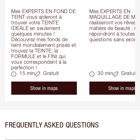
Mes EXPERTS EN FOND DE 
Mes EXPERTS EN 
TEINT vous aideront à 
MAQUILLAGE DE MAR
trouver votre TEINTE 
réaliseront vos rêves e
IDÉALE en seulement 
matière de beauté ; ils 
quelques minutes ! 
répondront à toutes vo
Découvrez mes fonds de 
questions sans except
teint mondialement prisés et 
trouvez la TEINTE, la 
FORMULE et le FINI qui 
vous correspondent à la 
perfection !
15 min
Gratuit
30 min
Gratuit
Show in maps
Show in maps
FREQUENTLY ASKED QUESTIONS