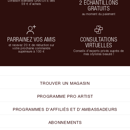
Livraison standard GRATUITE dès
2 ÉCHANTILLONS
59 € d'achats
GRATUITS
au moment du paiement
PARRAINEZ VOS AMIS
CONSULTATIONS
VIRTUELLES
et recevez 20 € de réduction sur
votre prochaine commande
Conseils d'experts privés auprès de
supérieure à 100 €
mes stylistes beauté !
TROUVER UN MAGASIN
PROGRAMME PRO ARTIST
PROGRAMMES D'AFFILIÉS ET D'AMBASSADEURS
ABONNEMENTS