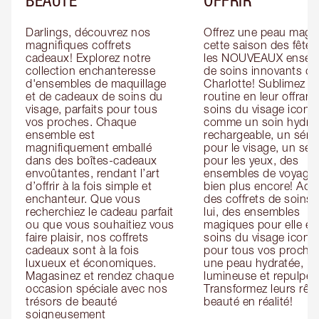
Darlings, découvrez nos 
Offrez une peau magiq
magnifiques coffrets 
cette saison des fêtes
cadeaux! Explorez notre 
les NOUVEAUX ensemb
collection enchanteresse 
de soins innovants de 
d'ensembles de maquillage 
Charlotte! Sublimez leu
et de cadeaux de soins du 
routine en leur offrant 
visage, parfaits pour tous 
soins du visage iconiq
vos proches. Chaque 
comme un soin hydrat
ensemble est 
rechargeable, un séru
magnifiquement emballé 
pour le visage, un sér
dans des boîtes-cadeaux 
pour les yeux, des 
envoûtantes, rendant l’art 
ensembles de voyage e
d’offrir à la fois simple et 
bien plus encore! Ache
enchanteur. Que vous 
des coffrets de soins 
recherchiez le cadeau parfait 
lui, des ensembles 
ou que vous souhaitiez vous 
magiques pour elle et 
faire plaisir, nos coffrets 
soins du visage iconiq
cadeaux sont à la fois 
pour tous vos proches
luxueux et économiques. 
une peau hydratée, 
Magasinez et rendez chaque 
lumineuse et repulpée.
occasion spéciale avec nos 
Transformez leurs rêve
trésors de beauté 
beauté en réalité!
soigneusement 