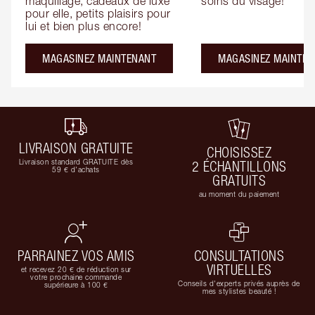
maquillage, cadeaux de luxe 
soins du visage!
pour elle, petits plaisirs pour 
lui et bien plus encore!
MAGASINEZ MAINTENANT
MAGASINEZ MAINTEN
LIVRAISON GRATUITE
CHOISISSEZ
Livraison standard GRATUITE dès
2 ÉCHANTILLONS
59 € d'achats
GRATUITS
au moment du paiement
PARRAINEZ VOS AMIS
CONSULTATIONS
VIRTUELLES
et recevez 20 € de réduction sur
votre prochaine commande
Conseils d'experts privés auprès de
supérieure à 100 €
mes stylistes beauté !