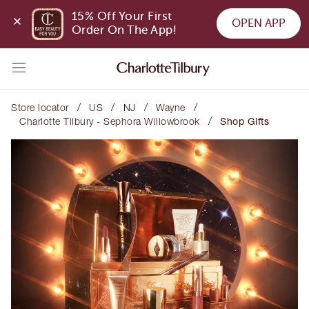
15% Off Your First 
OPEN APP
Order On The App!
/
/
/
/
Store locator
US
NJ
Wayne
/
Charlotte Tilbury - Sephora Willowbrook
Shop Gifts