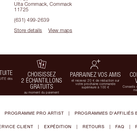
Ulta Commack
,
Commack
11725
(631) 499-2639
Store details
View maps
TUITE
CHOISISSEZ
PARRAINEZ VOS AMIS
CO
UITE dès
2 ÉCHANTILLONS
et recevez 20 € de réduction sur
votre prochaine commande
GRATUITS
Conseils 
supérieure à 100 €
me
au moment du paiement
PROGRAMME PRO ARTIST
|
PROGRAMMES D'AFFILIÉS 
ERVICE CLIENT
|
EXPÉDITION
|
RETOURS
|
FAQ
|