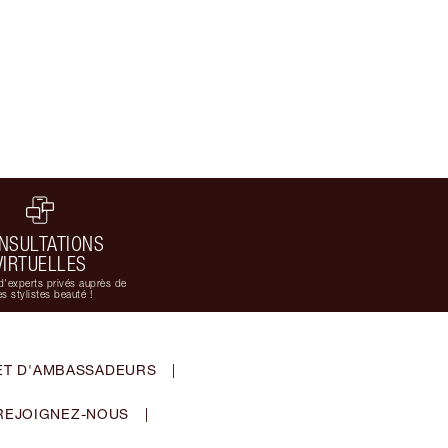
NSULTATIONS
VIRTUELLES
d'experts privés auprès de
s stylistes beauté !
ET D'AMBASSADEURS
|
REJOIGNEZ-NOUS
|