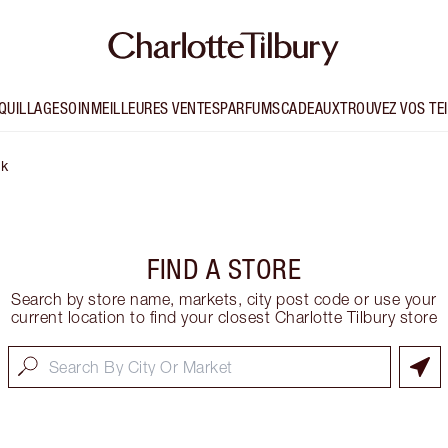
QUILLAGE
SOIN
MEILLEURES VENTES
PARFUMS
CADEAUX
TROUVEZ VOS TE
k
FIND A STORE
Search by store name, markets, city post code or use your
current location to find your closest Charlotte Tilbury store