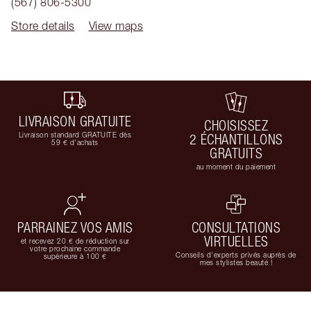
(567) 806-5300
Store details
View maps
LIVRAISON GRATUITE
CHOISISSEZ
Livraison standard GRATUITE dès
2 ÉCHANTILLONS
59 € d'achats
GRATUITS
au moment du paiement
PARRAINEZ VOS AMIS
CONSULTATIONS
VIRTUELLES
et recevez 20 € de réduction sur
votre prochaine commande
Conseils d'experts privés auprès de
supérieure à 100 €
mes stylistes beauté !