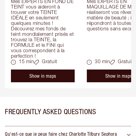
Mes EXPERTS EN FOND DE 
Mes EXPERTS EN 
TEINT vous aideront à 
MAQUILLAGE DE MAR
trouver votre TEINTE 
réaliseront vos rêves e
IDÉALE en seulement 
matière de beauté ; ils 
quelques minutes ! 
répondront à toutes vo
Découvrez mes fonds de 
questions sans except
teint mondialement prisés et 
trouvez la TEINTE, la 
FORMULE et le FINI qui 
vous correspondent à la 
perfection !
15 min
Gratuit
30 min
Gratuit
Show in maps
Show in maps
FREQUENTLY ASKED QUESTIONS
Qu'est-ce que je peux faire chez Charlotte Tilbury Sephora