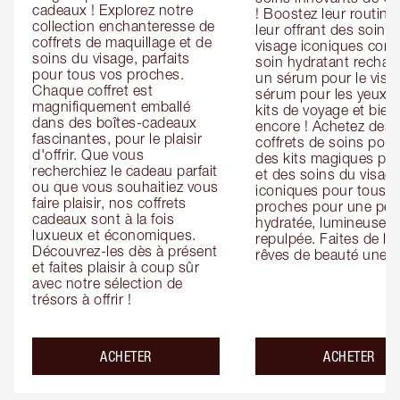
cadeaux ! Explorez notre 
! Boostez leur routine 
collection enchanteresse de 
leur offrant des soins 
coffrets de maquillage et de 
visage iconiques com
soins du visage, parfaits 
soin hydratant recharg
pour tous vos proches. 
un sérum pour le visag
Chaque coffret est 
sérum pour les yeux, d
magnifiquement emballé 
kits de voyage et bien 
dans des boîtes-cadeaux 
encore ! Achetez des 
fascinantes, pour le plaisir 
coffrets de soins pour l
d'offrir. Que vous 
des kits magiques pour
recherchiez le cadeau parfait 
et des soins du visage
ou que vous souhaitiez vous 
iconiques pour tous vo
faire plaisir, nos coffrets 
proches pour une pea
cadeaux sont à la fois 
hydratée, lumineuse et
luxueux et économiques. 
repulpée. Faites de leu
Découvrez-les dès à présent 
rêves de beauté une ré
et faites plaisir à coup sûr 
avec notre sélection de 
trésors à offrir !
ACHETER
ACHETER