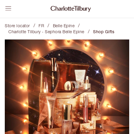
/
/
/
Store locator
FR
Belle Epine
/
Charlotte Tilbury - Sephora Belle Epine
Shop Gifts