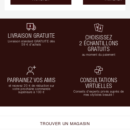
LIVRAISON GRATUITE
CHOISISSEZ
Livraison standard GRATUITE dès
2 ÉCHANTILLONS
59 € d'achats
GRATUITS
au moment du paiement
PARRAINEZ VOS AMIS
CONSULTATIONS
VIRTUELLES
et recevez 20 € de réduction sur
votre prochaine commande
Conseils d'experts privés auprès de
supérieure à 100 €
mes stylistes beauté !
TROUVER UN MAGASIN