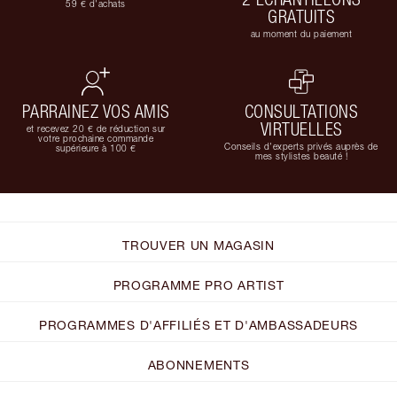
59 € d'achats
GRATUITS
au moment du paiement
PARRAINEZ VOS AMIS
CONSULTATIONS
VIRTUELLES
et recevez 20 € de réduction sur
votre prochaine commande
Conseils d'experts privés auprès de
supérieure à 100 €
mes stylistes beauté !
TROUVER UN MAGASIN
PROGRAMME PRO ARTIST
PROGRAMMES D'AFFILIÉS ET D'AMBASSADEURS
ABONNEMENTS