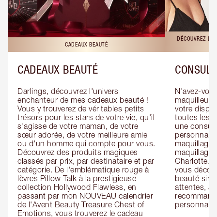
DÉCOUVREZ LES
CADEAUX BEAUTÉ
CADEAUX BEAUTÉ
CONSULT
Darlings, découvrez l'univers 
N'avez-vous 
enchanteur de mes cadeaux beauté ! 
maquilleur o
Vous y trouverez de véritables petits 
votre dispos
trésors pour les stars de votre vie, qu'il 
toutes les f
s'agisse de votre maman, de votre 
une consulta
sœur adorée, de votre meilleure amie 
personnalis
ou d'un homme qui compte pour vous. 
maquillage 
Découvrez des produits magiques 
maquillage 
classés par prix, par destinataire et par 
Charlotte. L
catégorie. De l'emblématique rouge à 
vous découv
lèvres Pillow Talk à la prestigieuse 
beauté simp
collection Hollywood Flawless, en 
attentes, ai
passant par mon NOUVEAU calendrier 
recommandat
de l'Avent Beauty Treasure Chest of 
personnalis
Emotions, vous trouverez le cadeau 