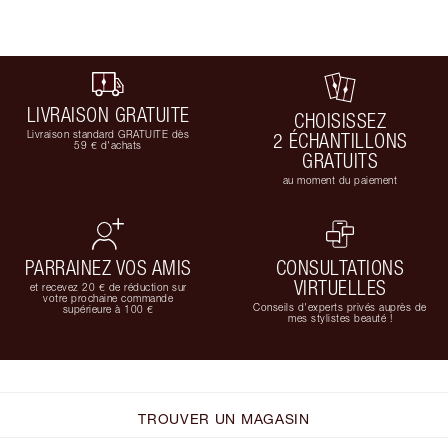
LIVRAISON GRATUITE
CHOISISSEZ
Livraison standard GRATUITE dès
2 ÉCHANTILLONS
59 € d'achats
GRATUITS
au moment du paiement
PARRAINEZ VOS AMIS
CONSULTATIONS
VIRTUELLES
et recevez 20 € de réduction sur
votre prochaine commande
Conseils d'experts privés auprès de
supérieure à 100 €
mes stylistes beauté !
TROUVER UN MAGASIN