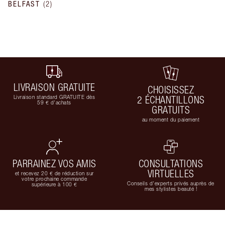
BELFAST
(
2
)
LIVRAISON GRATUITE
CHOISISSEZ
Livraison standard GRATUITE dès
2 ÉCHANTILLONS
59 € d'achats
GRATUITS
au moment du paiement
PARRAINEZ VOS AMIS
CONSULTATIONS
VIRTUELLES
et recevez 20 € de réduction sur
votre prochaine commande
Conseils d'experts privés auprès de
supérieure à 100 €
mes stylistes beauté !