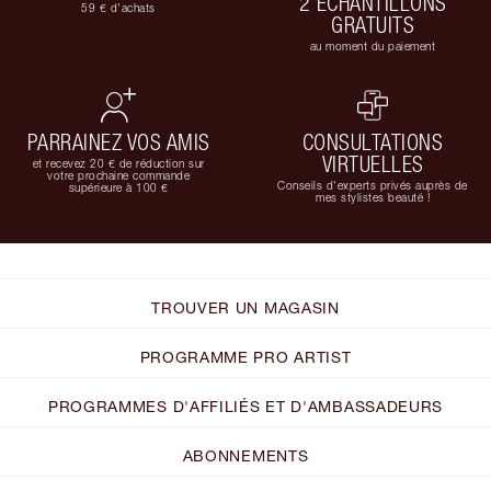
2 ÉCHANTILLONS
59 € d'achats
GRATUITS
au moment du paiement
PARRAINEZ VOS AMIS
CONSULTATIONS
VIRTUELLES
et recevez 20 € de réduction sur
votre prochaine commande
Conseils d'experts privés auprès de
supérieure à 100 €
mes stylistes beauté !
TROUVER UN MAGASIN
PROGRAMME PRO ARTIST
PROGRAMMES D'AFFILIÉS ET D'AMBASSADEURS
ABONNEMENTS