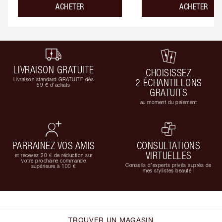
ACHETER
ACHETER
LIVRAISON GRATUITE
CHOISISSEZ
Livraison standard GRATUITE dès
2 ÉCHANTILLONS
59 € d'achats
GRATUITS
au moment du paiement
PARRAINEZ VOS AMIS
CONSULTATIONS
VIRTUELLES
et recevez 20 € de réduction sur
votre prochaine commande
Conseils d'experts privés auprès de
supérieure à 100 €
mes stylistes beauté !
TROUVER UN MAGASIN