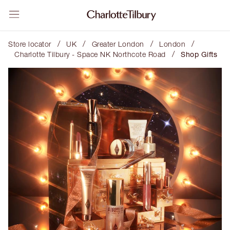
/
/
/
/
Store locator
UK
Greater London
London
/
Charlotte Tilbury - Space NK Northcote Road
Shop Gifts