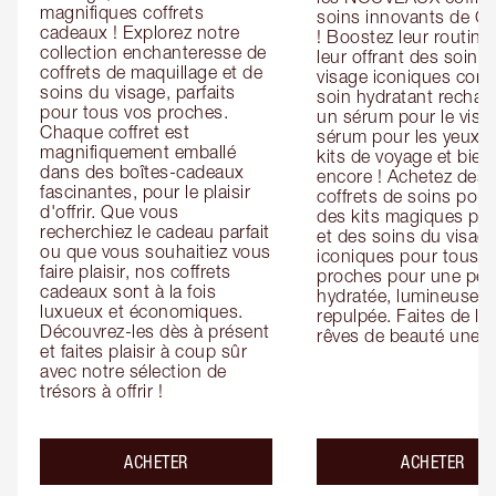
magnifiques coffrets 
soins innovants de Cha
cadeaux ! Explorez notre 
! Boostez leur routine 
collection enchanteresse de 
leur offrant des soins 
coffrets de maquillage et de 
visage iconiques com
soins du visage, parfaits 
soin hydratant recharg
pour tous vos proches. 
un sérum pour le visag
Chaque coffret est 
sérum pour les yeux, d
magnifiquement emballé 
kits de voyage et bien 
dans des boîtes-cadeaux 
encore ! Achetez des 
fascinantes, pour le plaisir 
coffrets de soins pour l
d'offrir. Que vous 
des kits magiques pour
recherchiez le cadeau parfait 
et des soins du visage
ou que vous souhaitiez vous 
iconiques pour tous vo
faire plaisir, nos coffrets 
proches pour une pea
cadeaux sont à la fois 
hydratée, lumineuse et
luxueux et économiques. 
repulpée. Faites de leu
Découvrez-les dès à présent 
rêves de beauté une ré
et faites plaisir à coup sûr 
avec notre sélection de 
trésors à offrir !
ACHETER
ACHETER