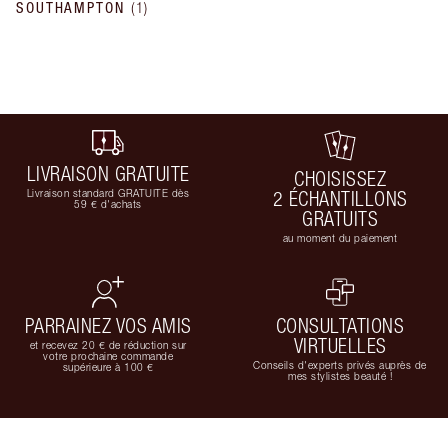
SOUTHAMPTON
(
1
)
LIVRAISON GRATUITE
CHOISISSEZ
Livraison standard GRATUITE dès
2 ÉCHANTILLONS
59 € d'achats
GRATUITS
au moment du paiement
PARRAINEZ VOS AMIS
CONSULTATIONS
VIRTUELLES
et recevez 20 € de réduction sur
votre prochaine commande
Conseils d'experts privés auprès de
supérieure à 100 €
mes stylistes beauté !