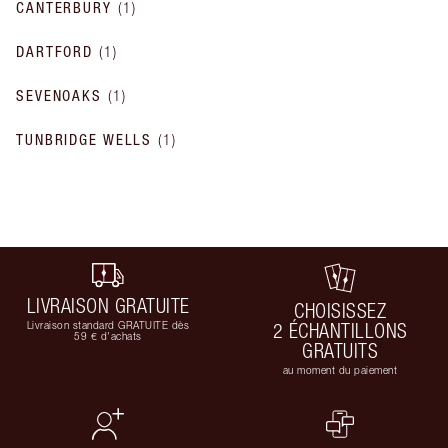
CANTERBURY
(
1
)
DARTFORD
(
1
)
SEVENOAKS
(
1
)
TUNBRIDGE WELLS
(
1
)
LIVRAISON GRATUITE
CHOISISSEZ
Livraison standard GRATUITE dès
2 ÉCHANTILLONS
59 € d'achats
GRATUITS
au moment du paiement