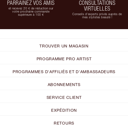
PARRAINEZ VOS AMIS
CONSULTATIONS
VIRTUELLES
et recevez 20 € de réduction sur
votre prochaine commande
Conseils d'experts privés auprès de
supérieure à 100 €
mes stylistes beauté !
TROUVER UN MAGASIN
PROGRAMME PRO ARTIST
PROGRAMMES D'AFFILIÉS ET D'AMBASSADEURS
ABONNEMENTS
SERVICE CLIENT
EXPÉDITION
RETOURS