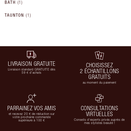
BATH
(
1
)
TAUNTON
(
1
)
LIVRAISON GRATUITE
CHOISISSEZ
Livraison standard GRATUITE dès
2 ÉCHANTILLONS
59 € d'achats
GRATUITS
au moment du paiement
PARRAINEZ VOS AMIS
CONSULTATIONS
VIRTUELLES
et recevez 20 € de réduction sur
votre prochaine commande
Conseils d'experts privés auprès de
supérieure à 100 €
mes stylistes beauté !