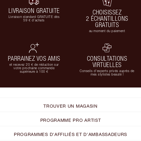
LIVRAISON GRATUITE
CHOISISSEZ
Livraison standard GRATUITE dès
2 ÉCHANTILLONS
59 € d'achats
GRATUITS
au moment du paiement
PARRAINEZ VOS AMIS
CONSULTATIONS
VIRTUELLES
et recevez 20 € de réduction sur
votre prochaine commande
Conseils d'experts privés auprès de
supérieure à 100 €
mes stylistes beauté !
TROUVER UN MAGASIN
PROGRAMME PRO ARTIST
PROGRAMMES D'AFFILIÉS ET D'AMBASSADEURS