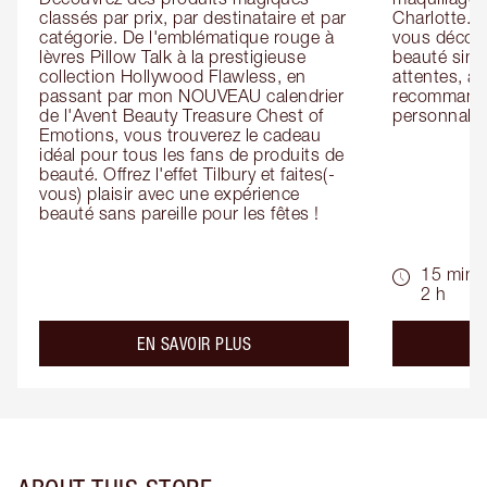
classés par prix, par destinataire et par 
Charlotte. L
catégorie. De l'emblématique rouge à 
vous découv
lèvres Pillow Talk à la prestigieuse 
beauté simp
collection Hollywood Flawless, en 
attentes, ai
passant par mon NOUVEAU calendrier 
recommandat
de l'Avent Beauty Treasure Chest of 
personnalis
Emotions, vous trouverez le cadeau 
idéal pour tous les fans de produits de 
beauté. Offrez l'effet Tilbury et faites(-
vous) plaisir avec une expérience 
beauté sans pareille pour les fêtes !
15 min -
2 h
about the
EN SAVOIR PLUS