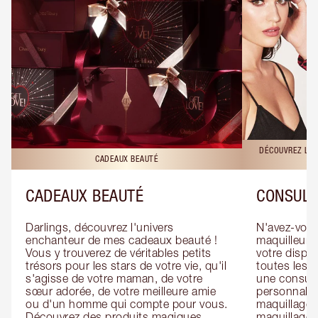
DÉCOUVREZ LES
CADEAUX BEAUTÉ
CADEAUX BEAUTÉ
CONSULT
Darlings, découvrez l'univers 
N'avez-vous 
enchanteur de mes cadeaux beauté ! 
maquilleur o
Vous y trouverez de véritables petits 
votre dispos
trésors pour les stars de votre vie, qu'il 
toutes les f
s'agisse de votre maman, de votre 
une consulta
sœur adorée, de votre meilleure amie 
personnalis
ou d'un homme qui compte pour vous. 
maquillage 
Découvrez des produits magiques 
maquillage 