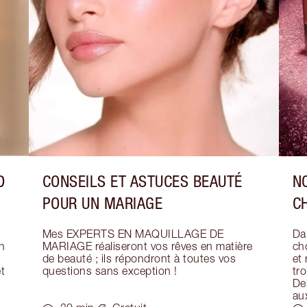
D
CONSEILS ET ASTUCES BEAUTÉ
N
POUR UN MARIAGE
C
Mes EXPERTS EN MAQUILLAGE DE 
Dar
 
MARIAGE réaliseront vos rêves en matière 
ch
de beauté ; ils répondront à toutes vos 
et
 
questions sans exception !
tr
Des
au