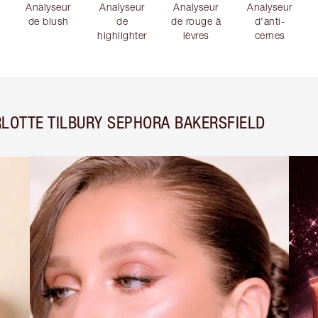
Analyseur
Analyseur
Analyseur
Analyseur
de blush
de
de rouge à
d'anti-
highlighter
lèvres
cernes
LOTTE TILBURY SEPHORA BAKERSFIELD