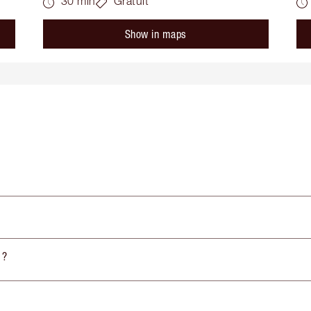
30 min
Gratuit
Show in maps
 ?