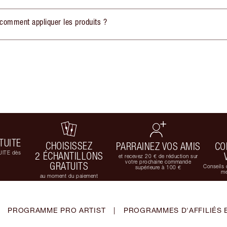
comment appliquer les produits ?
TUITE
CHOISISSEZ
PARRAINEZ VOS AMIS
CO
UITE dès
2 ÉCHANTILLONS
et recevez 20 € de réduction sur
votre prochaine commande
GRATUITS
Conseils 
supérieure à 100 €
me
au moment du paiement
PROGRAMME PRO ARTIST
|
PROGRAMMES D'AFFILIÉS 