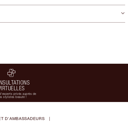
NSULTATIONS
VIRTUELLES
d'experts privés auprès de
s stylistes beauté !
ET D'AMBASSADEURS
|