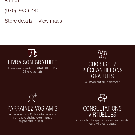
81505
(970) 263-5440
Store details
View maps
LIVRAISON GRATUITE
CHOISISSEZ
Livraison standard GRATUITE dès
2 ÉCHANTILLONS
59 € d'achats
GRATUITS
au moment du paiement
PARRAINEZ VOS AMIS
CONSULTATIONS
VIRTUELLES
et recevez 20 € de réduction sur
votre prochaine commande
Conseils d'experts privés auprès de
supérieure à 100 €
mes stylistes beauté !